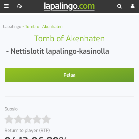
Lapalingo
Tomb of Akenhaten
Tomb of Akenhaten
- Nettislotit lapalingo-kasinolla
Pelaa
Suosio
Return to player (RTP)