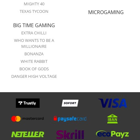
MIGHTY 40
TEXAS TYCOON
MICROGAMING
BIG TIME GAMING
EXTRA CHILLI
WHO WANTS TO BE A
MILLIONAIRE
BONANZA
WHITE RABBIT
BOOK OF GODS
DANGER HIGH VOLTAGE