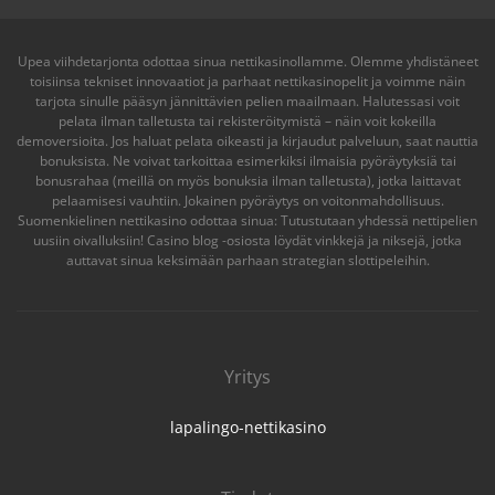
Upea viihdetarjonta odottaa sinua nettikasinollamme. Olemme yhdistäneet
toisiinsa tekniset innovaatiot ja parhaat nettikasinopelit ja voimme näin
tarjota sinulle pääsyn jännittävien pelien maailmaan. Halutessasi voit
pelata ilman talletusta tai rekisteröitymistä – näin voit kokeilla
demoversioita. Jos haluat pelata oikeasti ja kirjaudut palveluun, saat nauttia
bonuksista. Ne voivat tarkoittaa esimerkiksi ilmaisia pyöräytyksiä tai
bonusrahaa (meillä on myös bonuksia ilman talletusta), jotka laittavat
pelaamisesi vauhtiin. Jokainen pyöräytys on voitonmahdollisuus.
Suomenkielinen
nettikasino
odottaa sinua: Tutustutaan yhdessä nettipelien
uusiin oivalluksiin! Casino blog -osiosta löydät vinkkejä ja niksejä, jotka
auttavat sinua keksimään parhaan strategian slottipeleihin.
Yritys
lapalingo-nettikasino