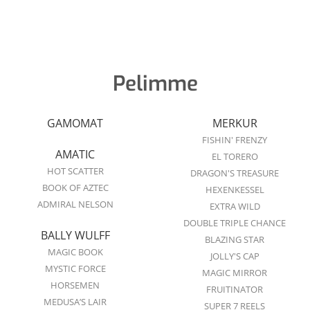
Pelimme
GAMOMAT
MERKUR
FISHIN' FRENZY
AMATIC
EL TORERO
HOT SCATTER
DRAGON'S TREASURE
BOOK OF AZTEC
HEXENKESSEL
ADMIRAL NELSON
EXTRA WILD
DOUBLE TRIPLE CHANCE
BALLY WULFF
BLAZING STAR
MAGIC BOOK
JOLLY'S CAP
MYSTIC FORCE
MAGIC MIRROR
HORSEMEN
FRUITINATOR
MEDUSA’S LAIR
SUPER 7 REELS