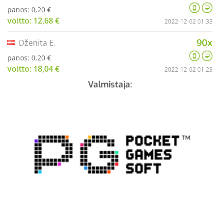
panos: 0,20 €
voitto: 12,68 €
2022-12-02 01:33
90x
Dženita E.
panos: 0,20 €
voitto: 18,04 €
2022-12-02 01:23
Valmistaja: