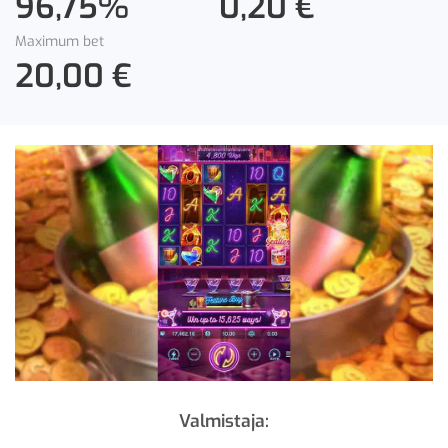
96,75
%
0,20 €
Maximum bet
20,00 €
Valmistaja: