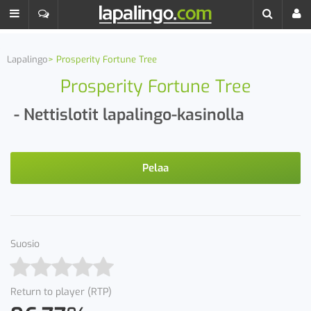
Lapalingo
Prosperity Fortune Tree
Prosperity Fortune Tree
- Nettislotit lapalingo-kasinolla
Pelaa
Suosio
Return to player (RTP)