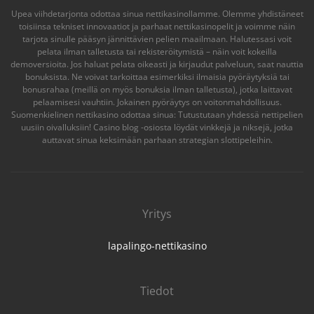
Upea viihdetarjonta odottaa sinua nettikasinollamme. Olemme yhdistäneet
toisiinsa tekniset innovaatiot ja parhaat nettikasinopelit ja voimme näin
tarjota sinulle pääsyn jännittävien pelien maailmaan. Halutessasi voit
pelata ilman talletusta tai rekisteröitymistä – näin voit kokeilla
demoversioita. Jos haluat pelata oikeasti ja kirjaudut palveluun, saat nauttia
bonuksista. Ne voivat tarkoittaa esimerkiksi ilmaisia pyöräytyksiä tai
bonusrahaa (meillä on myös bonuksia ilman talletusta), jotka laittavat
pelaamisesi vauhtiin. Jokainen pyöräytys on voitonmahdollisuus.
Suomenkielinen
nettikasino
odottaa sinua: Tutustutaan yhdessä nettipelien
uusiin oivalluksiin! Casino blog -osiosta löydät vinkkejä ja niksejä, jotka
auttavat sinua keksimään parhaan strategian slottipeleihin.
Yritys
lapalingo-nettikasino
Tiedot