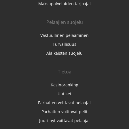
Maksupalveluiden tarjoajat
Pelaajien suojelu
Vastuullinen pelaaminen
Turvallisuus
Alaikäisten suojelu
Tietoa
Kasinoranking
Uutiset
Parhaiten voittavat pelaajat
Parhaiten voittavat pelit
Juuri nyt voittavat pelaajat