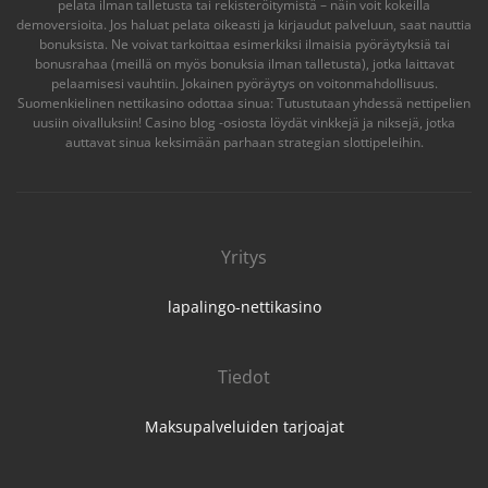
pelata ilman talletusta tai rekisteröitymistä – näin voit kokeilla
demoversioita. Jos haluat pelata oikeasti ja kirjaudut palveluun, saat nauttia
bonuksista. Ne voivat tarkoittaa esimerkiksi ilmaisia pyöräytyksiä tai
bonusrahaa (meillä on myös bonuksia ilman talletusta), jotka laittavat
pelaamisesi vauhtiin. Jokainen pyöräytys on voitonmahdollisuus.
Suomenkielinen
nettikasino
odottaa sinua: Tutustutaan yhdessä nettipelien
uusiin oivalluksiin! Casino blog -osiosta löydät vinkkejä ja niksejä, jotka
auttavat sinua keksimään parhaan strategian slottipeleihin.
Yritys
lapalingo-nettikasino
Tiedot
Maksupalveluiden tarjoajat