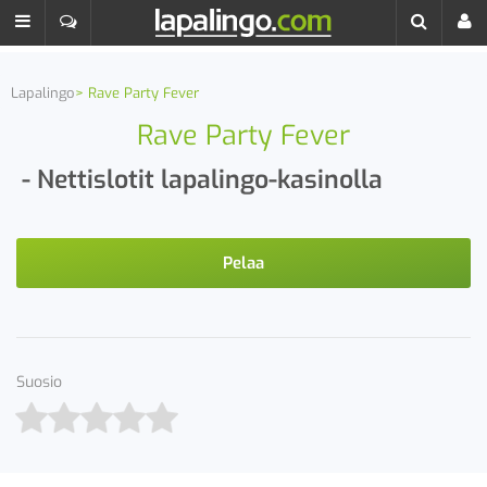
Lapalingo
Rave Party Fever
Rave Party Fever
- Nettislotit lapalingo-kasinolla
Pelaa
Suosio