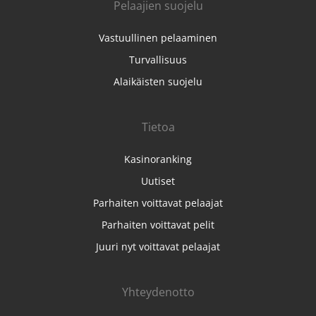
Pelaajien suojelu
Vastuullinen pelaaminen
Turvallisuus
Alaikäisten suojelu
Tietoa
Kasinoranking
Uutiset
Parhaiten voittavat pelaajat
Parhaiten voittavat pelit
Juuri nyt voittavat pelaajat
Yhteydenotto