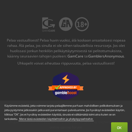
Pelaa vastuullisesti! Pelaa huvin vuoksi, älä koskaan ansaitaksesi nopeaa
rahaa. Älä pelaa, jos sinulla ei ole siihen taloudellisia resursseja. Jos olet
huolissasi jonkun henkilön pelikäyttäytymisestä tai pelitottumuksista,
käänny seuraavien tahojen puoleen:
GamCare
tai
GamblersAnonymous
.
Uhkapelit voivat aiheuttaa riippuvuutta, pelaa vastuullisesti!
Käytämme evästeitä, jotta voimme tarjota pelaajillemme parhaan mahdollisen pelikokemuksen ja
A special offer of free spins, no deposit bonus and free paysafecards can
jotta pystymme jatkossakin jatkuvasti parantamaan palveluamme. Jos hyväksyt evästeiden käytön,
be found at
gambleboost.com
klikkaa “OK”. Jos et hyväksy evästeiden käyttöä, sivusto ei välttämättä toimi aina kuten se on
tarkoitettu.
Mene tästä evästeiden käyttöehtoihin ja yksityisyyssehtoihin
On gambleboost.com you will also find a great place to exchange in the
online casino forum
.
OK