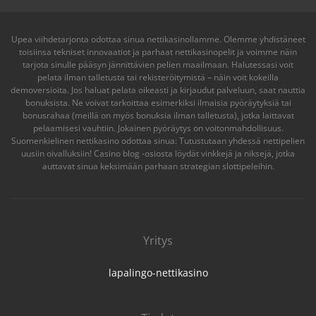
Upea viihdetarjonta odottaa sinua nettikasinollamme. Olemme yhdistäneet
toisiinsa tekniset innovaatiot ja parhaat nettikasinopelit ja voimme näin
tarjota sinulle pääsyn jännittävien pelien maailmaan. Halutessasi voit
pelata ilman talletusta tai rekisteröitymistä – näin voit kokeilla
demoversioita. Jos haluat pelata oikeasti ja kirjaudut palveluun, saat nauttia
bonuksista. Ne voivat tarkoittaa esimerkiksi ilmaisia pyöräytyksiä tai
bonusrahaa (meillä on myös bonuksia ilman talletusta), jotka laittavat
pelaamisesi vauhtiin. Jokainen pyöräytys on voitonmahdollisuus.
Suomenkielinen
nettikasino
odottaa sinua: Tutustutaan yhdessä nettipelien
uusiin oivalluksiin! Casino blog -osiosta löydät vinkkejä ja niksejä, jotka
auttavat sinua keksimään parhaan strategian slottipeleihin.
Yritys
lapalingo-nettikasino