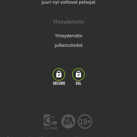
Juuri nyt voittavat pelaajat
Yhteydenotto
Yhteydenotto
Julkaisutiedot