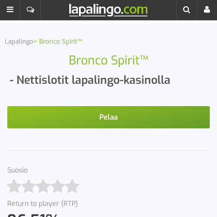
Lapalingo
Bronco Spirit™
Bronco Spirit™
- Nettislotit lapalingo-kasinolla
Pelaa
Suosio
Return to player (RTP)