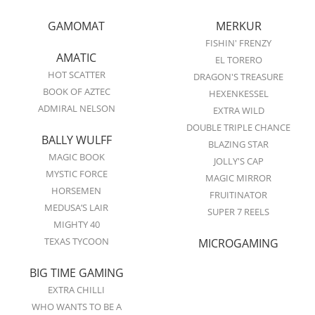
GAMOMAT
MERKUR
FISHIN' FRENZY
AMATIC
EL TORERO
HOT SCATTER
DRAGON'S TREASURE
BOOK OF AZTEC
HEXENKESSEL
ADMIRAL NELSON
EXTRA WILD
DOUBLE TRIPLE CHANCE
BALLY WULFF
BLAZING STAR
MAGIC BOOK
JOLLY'S CAP
MYSTIC FORCE
MAGIC MIRROR
HORSEMEN
FRUITINATOR
MEDUSA’S LAIR
SUPER 7 REELS
MIGHTY 40
TEXAS TYCOON
MICROGAMING
BIG TIME GAMING
EXTRA CHILLI
WHO WANTS TO BE A