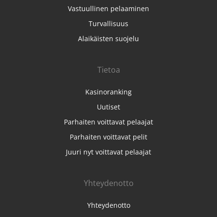
Vastuullinen pelaaminen
Turvallisuus
Alaikäisten suojelu
Tietoa
Kasinoranking
Uutiset
Parhaiten voittavat pelaajat
Parhaiten voittavat pelit
Juuri nyt voittavat pelaajat
Yhteydenotto
Yhteydenotto