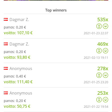
Top winners
535x
Dagmar Z.
panos: 0,20 €
voitto: 107,10 €
2021-01-23 22:37
469x
Dagmar Z.
panos: 0,20 €
voitto: 93,80 €
2021-02-13 19:11
278x
Anonymous
panos: 0,40 €
voitto: 111,40 €
2021-01-25 23:20
253x
Anonymous
panos: 0,20 €
voitto: 50,75 €
2021-01-22 19:54