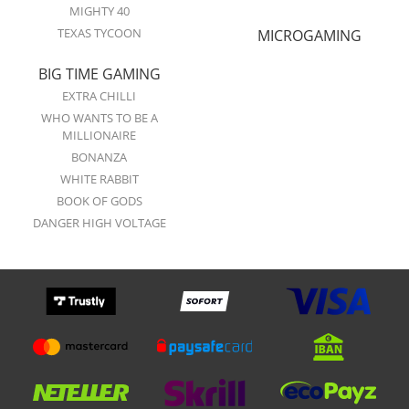
MIGHTY 40
TEXAS TYCOON
MICROGAMING
BIG TIME GAMING
EXTRA CHILLI
WHO WANTS TO BE A
MILLIONAIRE
BONANZA
WHITE RABBIT
BOOK OF GODS
DANGER HIGH VOLTAGE