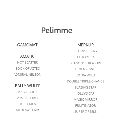
Pelimme
GAMOMAT
MERKUR
FISHIN' FRENZY
AMATIC
EL TORERO
HOT SCATTER
DRAGON'S TREASURE
BOOK OF AZTEC
HEXENKESSEL
ADMIRAL NELSON
EXTRA WILD
DOUBLE TRIPLE CHANCE
BALLY WULFF
BLAZING STAR
MAGIC BOOK
JOLLY'S CAP
MYSTIC FORCE
MAGIC MIRROR
HORSEMEN
FRUITINATOR
MEDUSA’S LAIR
SUPER 7 REELS