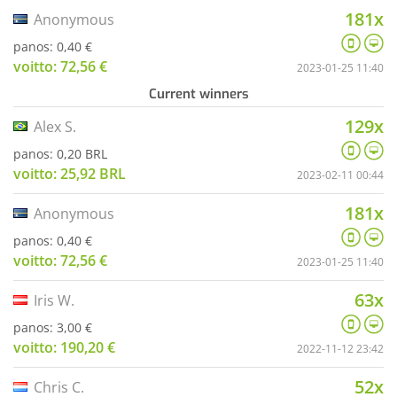
181x
Anonymous
panos: 0,40 €
voitto: 72,56 €
2023-01-25 11:40
Current winners
129x
Alex S.
panos: 0,20 BRL
voitto: 25,92 BRL
2023-02-11 00:44
181x
Anonymous
panos: 0,40 €
voitto: 72,56 €
2023-01-25 11:40
63x
Iris W.
panos: 3,00 €
voitto: 190,20 €
2022-11-12 23:42
52x
Chris C.