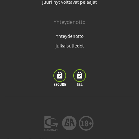
Juuri nyt voittavat pelaajat
Yhteydenotto
Yhteydenotto
Julkaisutiedot