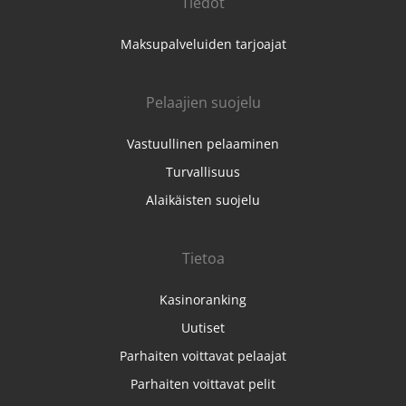
Tiedot
Maksupalveluiden tarjoajat
Pelaajien suojelu
Vastuullinen pelaaminen
Turvallisuus
Alaikäisten suojelu
Tietoa
Kasinoranking
Uutiset
Parhaiten voittavat pelaajat
Parhaiten voittavat pelit