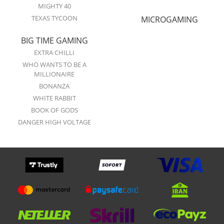
MIGHTY 40
TEXAS TYCOON
MICROGAMING
BIG TIME GAMING
EXTRA CHILLI
WHO WANTS TO BE A
MILLIONAIRE
BONANZA
WHITE RABBIT
BOOK OF GODS
DANGER HIGH VOLTAGE