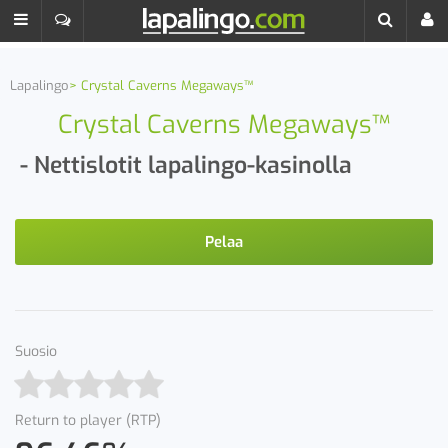
Lapalingo
Crystal Caverns Megaways™
Crystal Caverns Megaways™
- Nettislotit lapalingo-kasinolla
Pelaa
Suosio
Return to player (RTP)