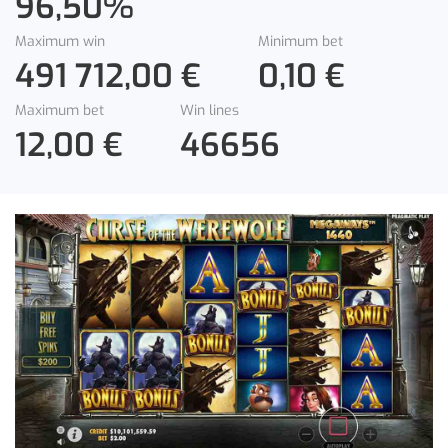
96,50
%
Maximum win
Minimum bet
491 712,00 €
0,10 €
Maximum bet
Win lines
12,00 €
46656