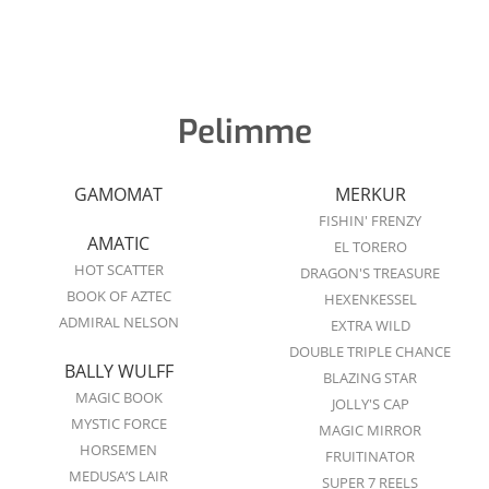
Pelimme
GAMOMAT
MERKUR
FISHIN' FRENZY
AMATIC
EL TORERO
HOT SCATTER
DRAGON'S TREASURE
BOOK OF AZTEC
HEXENKESSEL
ADMIRAL NELSON
EXTRA WILD
DOUBLE TRIPLE CHANCE
BALLY WULFF
BLAZING STAR
MAGIC BOOK
JOLLY'S CAP
MYSTIC FORCE
MAGIC MIRROR
HORSEMEN
FRUITINATOR
MEDUSA’S LAIR
SUPER 7 REELS