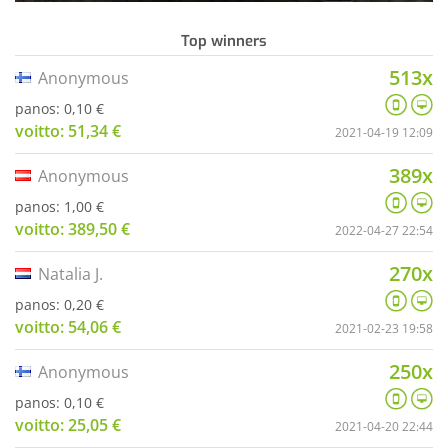
Top winners
513x
Anonymous
panos: 0,10 €
voitto: 51,34 €
2021-04-19 12:09
389x
Anonymous
panos: 1,00 €
voitto: 389,50 €
2022-04-27 22:54
270x
Natalia J.
panos: 0,20 €
voitto: 54,06 €
2021-02-23 19:58
250x
Anonymous
panos: 0,10 €
voitto: 25,05 €
2021-04-20 22:44