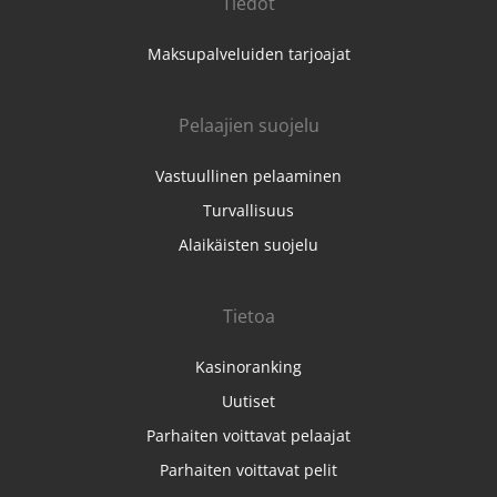
Tiedot
Maksupalveluiden tarjoajat
Pelaajien suojelu
Vastuullinen pelaaminen
Turvallisuus
Alaikäisten suojelu
Tietoa
Kasinoranking
Uutiset
Parhaiten voittavat pelaajat
Parhaiten voittavat pelit