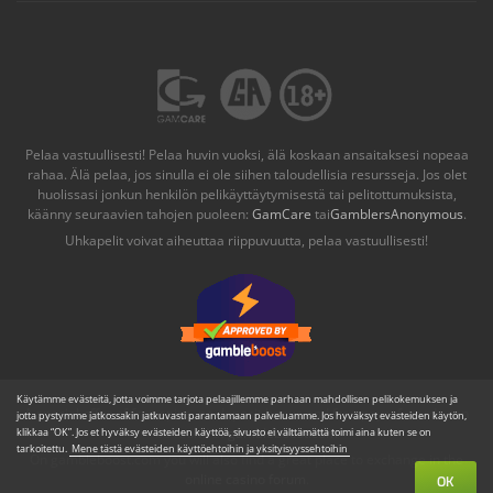
Pelaa vastuullisesti! Pelaa huvin vuoksi, älä koskaan ansaitaksesi nopeaa
rahaa. Älä pelaa, jos sinulla ei ole siihen taloudellisia resursseja. Jos olet
huolissasi jonkun henkilön pelikäyttäytymisestä tai pelitottumuksista,
käänny seuraavien tahojen puoleen:
GamCare
tai
GamblersAnonymous
.
Uhkapelit voivat aiheuttaa riippuvuutta, pelaa vastuullisesti!
Käytämme evästeitä, jotta voimme tarjota pelaajillemme parhaan mahdollisen pelikokemuksen ja
A special offer of free spins, no deposit bonus and free paysafecards can
jotta pystymme jatkossakin jatkuvasti parantamaan palveluamme. Jos hyväksyt evästeiden käytön,
be found at
gambleboost.com
klikkaa “OK”. Jos et hyväksy evästeiden käyttöä, sivusto ei välttämättä toimi aina kuten se on
tarkoitettu.
Mene tästä evästeiden käyttöehtoihin ja yksityisyyssehtoihin
On gambleboost.com you will also find a great place to exchange in the
online casino forum
.
OK