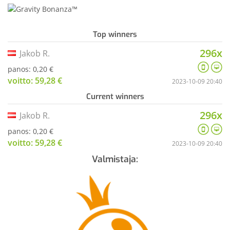
Top winners
296x
Jakob R.
panos: 0,20 €
voitto: 59,28 €
2023-10-09 20:40
Current winners
296x
Jakob R.
panos: 0,20 €
voitto: 59,28 €
2023-10-09 20:40
Valmistaja: