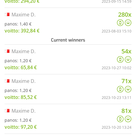
voitto: 294,20 €
2023-09-15 14:59
280x
Maxime D.
panos: 1,40 €
voitto: 392,84 €
2023-08-03 15:10
Current winners
54x
Maxime D.
panos: 1,20 €
voitto: 65,84 €
2023-10-27 10:02
71x
Maxime D.
panos: 1,20 €
voitto: 85,52 €
2023-10-23 13:11
81x
Maxime D.
panos: 1,20 €
voitto: 97,20 €
2023-10-20 13:24