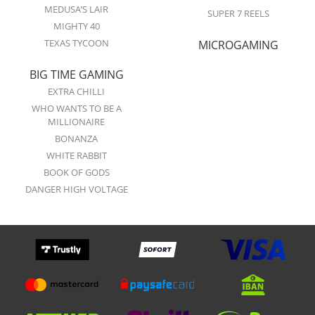
MEDUSA’S LAIR
SUPER 7 REELS
MIGHTY 40
TEXAS TYCOON
MICROGAMING
BIG TIME GAMING
EXTRA CHILLI
WHO WANTS TO BE A
MILLIONAIRE
BONANZA
WHITE RABBIT
BOOK OF GODS
DANGER HIGH VOLTAGE