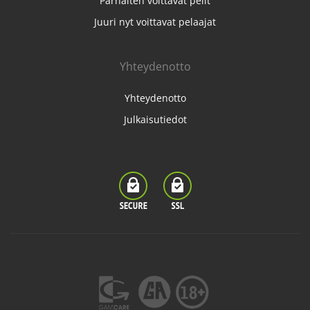
Parhaiten voittavat pelit
Juuri nyt voittavat pelaajat
Yhteydenotto
Yhteydenotto
Julkaisutiedot