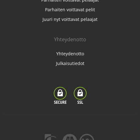
Parhaiten voittavat pelit
Juuri nyt voittavat pelaajat
Yhteydenotto
Yhteydenotto
Julkaisutiedot