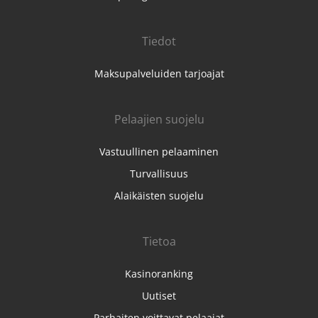
Tiedot
Maksupalveluiden tarjoajat
Pelaajien suojelu
Vastuullinen pelaaminen
Turvallisuus
Alaikäisten suojelu
Tietoa
Kasinoranking
Uutiset
Parhaiten voittavat pelaajat