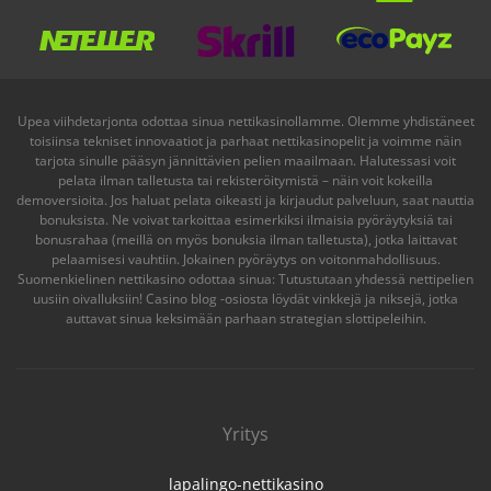
Upea viihdetarjonta odottaa sinua nettikasinollamme. Olemme yhdistäneet
toisiinsa tekniset innovaatiot ja parhaat nettikasinopelit ja voimme näin
tarjota sinulle pääsyn jännittävien pelien maailmaan. Halutessasi voit
pelata ilman talletusta tai rekisteröitymistä – näin voit kokeilla
demoversioita. Jos haluat pelata oikeasti ja kirjaudut palveluun, saat nauttia
bonuksista. Ne voivat tarkoittaa esimerkiksi ilmaisia pyöräytyksiä tai
bonusrahaa (meillä on myös bonuksia ilman talletusta), jotka laittavat
pelaamisesi vauhtiin. Jokainen pyöräytys on voitonmahdollisuus.
Suomenkielinen
nettikasino
odottaa sinua: Tutustutaan yhdessä nettipelien
uusiin oivalluksiin! Casino blog -osiosta löydät vinkkejä ja niksejä, jotka
auttavat sinua keksimään parhaan strategian slottipeleihin.
Yritys
lapalingo-nettikasino