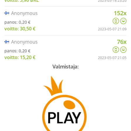
2023-05-18 23:20
152x
Anonymous
panos: 0,20 €
voitto: 30,50 €
2023-05-07 21:09
76x
Anonymous
panos: 0,20 €
voitto: 15,20 €
2023-05-07 21:05
Valmistaja: