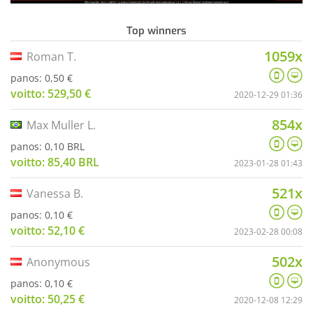
Top winners
1059x
Roman T.
panos: 0,50 €
voitto: 529,50 €
2020-12-29 01:36
854x
Max Muller L.
panos: 0,10 BRL
voitto: 85,40 BRL
2023-01-28 01:43
521x
Vanessa B.
panos: 0,10 €
voitto: 52,10 €
2023-02-28 00:08
502x
Anonymous
panos: 0,10 €
voitto: 50,25 €
2020-12-08 12:29