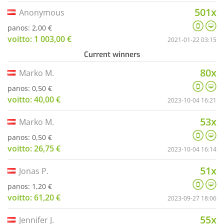
501x
Anonymous
panos: 2,00 €
voitto: 1 003,00 €
2021-01-22 03:15
Current winners
80x
Marko M.
panos: 0,50 €
voitto: 40,00 €
2023-10-04 16:21
53x
Marko M.
panos: 0,50 €
voitto: 26,75 €
2023-10-04 16:14
51x
Jonas P.
panos: 1,20 €
voitto: 61,20 €
2023-09-27 18:06
55x
Jennifer J.