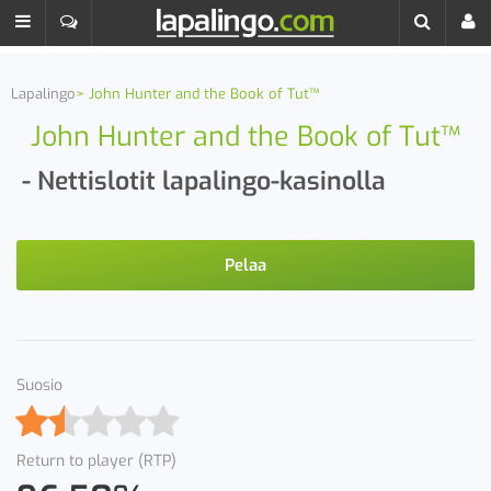
Lapalingo
John Hunter and the Book of Tut™
John Hunter and the Book of Tut™
- Nettislotit lapalingo-kasinolla
Pelaa
Suosio
Return to player (RTP)