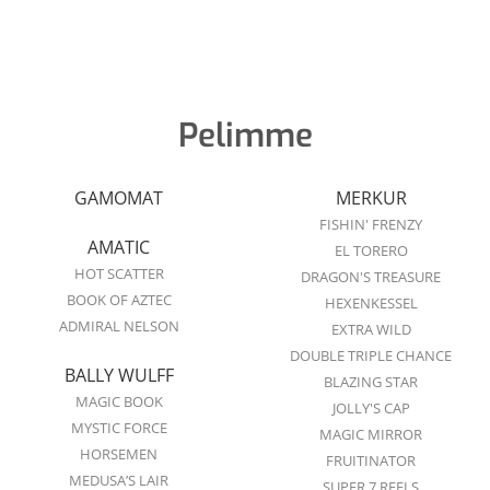
Pelimme
GAMOMAT
MERKUR
FISHIN' FRENZY
AMATIC
EL TORERO
HOT SCATTER
DRAGON'S TREASURE
BOOK OF AZTEC
HEXENKESSEL
ADMIRAL NELSON
EXTRA WILD
DOUBLE TRIPLE CHANCE
BALLY WULFF
BLAZING STAR
MAGIC BOOK
JOLLY'S CAP
MYSTIC FORCE
MAGIC MIRROR
HORSEMEN
FRUITINATOR
MEDUSA’S LAIR
SUPER 7 REELS