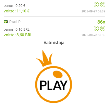
panos: 0,20 €
voitto: 11,10 €
2023-09-27 08:39
86x
Raul P.
panos: 0,10 BRL
voitto: 8,60 BRL
2023-09-20 08:33
Valmistaja: