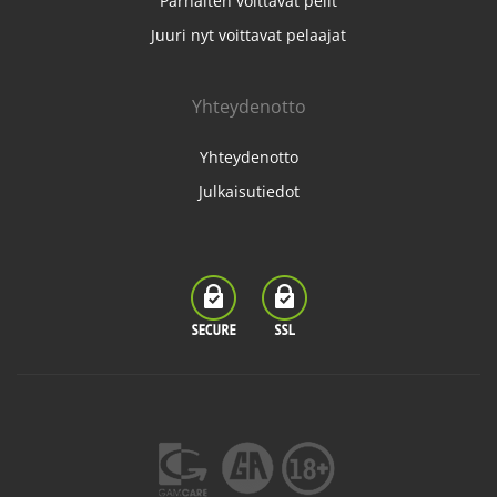
Parhaiten voittavat pelit
Juuri nyt voittavat pelaajat
Yhteydenotto
Yhteydenotto
Julkaisutiedot