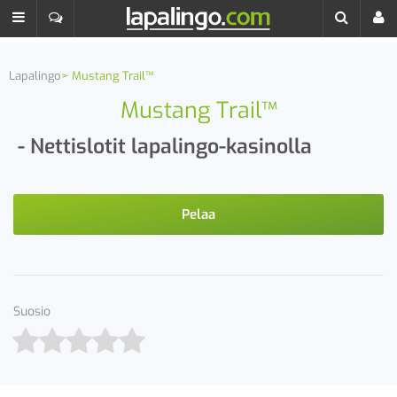
Lapalingo
Mustang Trail™
Mustang Trail™
- Nettislotit lapalingo-kasinolla
Pelaa
Suosio