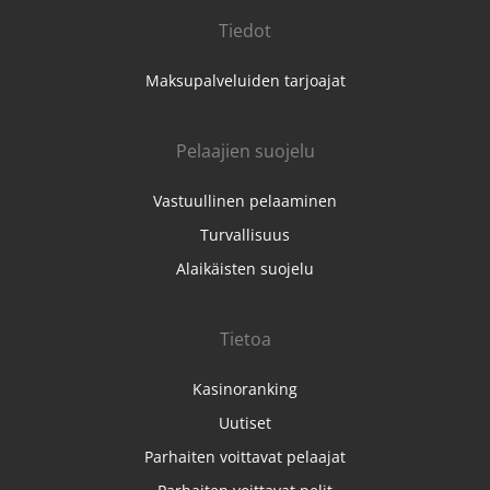
Tiedot
Maksupalveluiden tarjoajat
Pelaajien suojelu
Vastuullinen pelaaminen
Turvallisuus
Alaikäisten suojelu
Tietoa
Kasinoranking
Uutiset
Parhaiten voittavat pelaajat