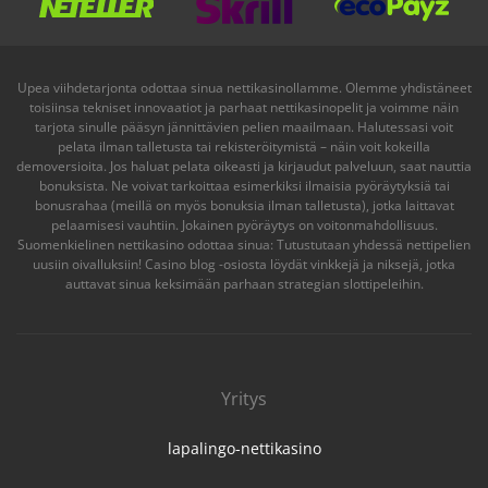
Upea viihdetarjonta odottaa sinua nettikasinollamme. Olemme yhdistäneet
toisiinsa tekniset innovaatiot ja parhaat nettikasinopelit ja voimme näin
tarjota sinulle pääsyn jännittävien pelien maailmaan. Halutessasi voit
pelata ilman talletusta tai rekisteröitymistä – näin voit kokeilla
demoversioita. Jos haluat pelata oikeasti ja kirjaudut palveluun, saat nauttia
bonuksista. Ne voivat tarkoittaa esimerkiksi ilmaisia pyöräytyksiä tai
bonusrahaa (meillä on myös bonuksia ilman talletusta), jotka laittavat
pelaamisesi vauhtiin. Jokainen pyöräytys on voitonmahdollisuus.
Suomenkielinen
nettikasino
odottaa sinua: Tutustutaan yhdessä nettipelien
uusiin oivalluksiin! Casino blog -osiosta löydät vinkkejä ja niksejä, jotka
auttavat sinua keksimään parhaan strategian slottipeleihin.
Yritys
lapalingo-nettikasino