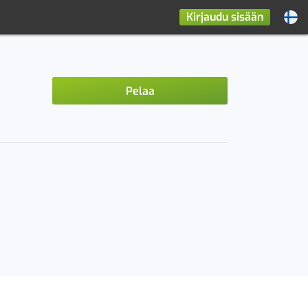
Kirjaudu sisään
Pelaa