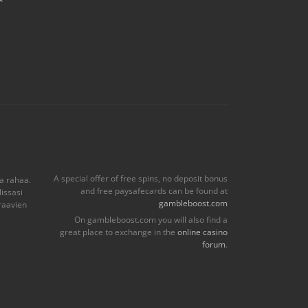
A special offer of free spins, no deposit bonus
aa rahaa.
and free paysafecards can be found at
lissasi
gambleboost.com
raavien
On gambleboost.com you will also find a
great place to exchange in the
online casino
forum
.