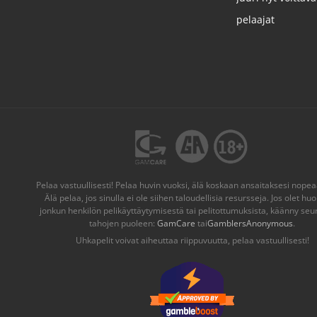
pelaajat
Pelaa vastuullisesti! Pelaa huvin vuoksi, älä koskaan ansaitaksesi nope
Älä pelaa, jos sinulla ei ole siihen taloudellisia resursseja. Jos olet huo
jonkun henkilön pelikäyttäytymisestä tai pelitottumuksista, käänny seu
tahojen puoleen:
GamCare
tai
GamblersAnonymous
.
Uhkapelit voivat aiheuttaa riippuvuutta, pelaa vastuullisesti!