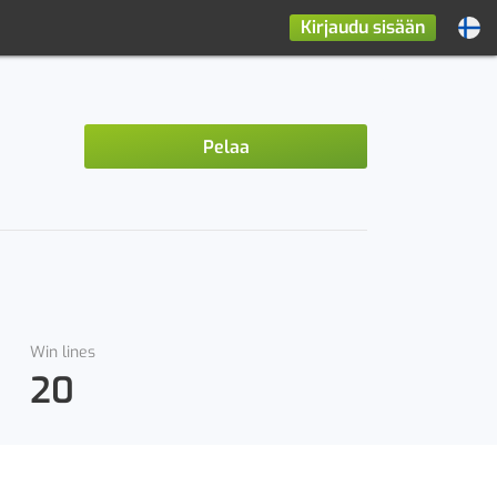
Kirjaudu sisään
Pelaa
Win lines
20