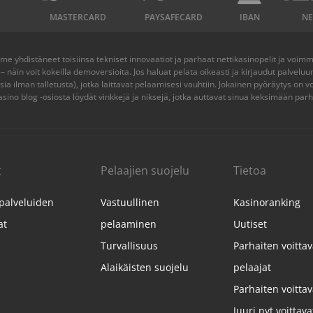
MASTERCARD
PAYSAFECARD
IBAN
NE
 yhdistäneet toisiinsa tekniset innovaatiot ja parhaat nettikasinopelit ja voimm
 – näin voit kokeilla demoversioita. Jos haluat pelata oikeasti ja kirjaudut palvelu
ia ilman talletusta), jotka laittavat pelaamisesi vauhtiin. Jokainen pyöräytys o
asino blog -osiosta löydät vinkkejä ja niksejä, jotka auttavat sinua keksimään parh
t
Pelaajien suojelu
Tietoa
palveluiden
Vastuullinen
Kasinoranking
at
pelaaminen
Uutiset
Turvallisuus
Parhaiten voittav
Alaikäisten suojelu
pelaajat
Parhaiten voittav
Juuri nyt voittava