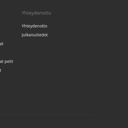
Yhteydenotto
Yhteydenotto
Julkaisutiedot
at
at pelit
t