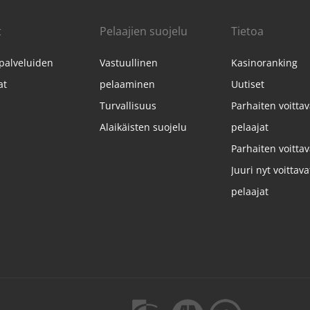
t
Pelaajien suojelu
Tietoa
palveluiden
Vastuullinen
Kasinoranking
at
pelaaminen
Uutiset
Turvallisuus
Parhaiten voittav
Alaikäisten suojelu
pelaajat
Parhaiten voittav
Juuri nyt voittava
pelaajat