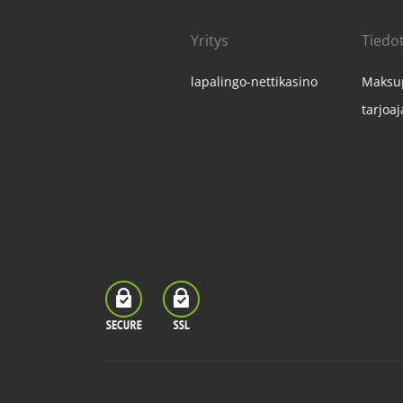
Yritys
Tiedo
lapalingo-nettikasino
Maksu
tarjoaj