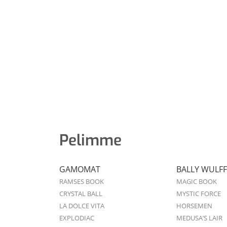
Pelimme
GAMOMAT
BALLY WULFF
RAMSES BOOK
MAGIC BOOK
CRYSTAL BALL
MYSTIC FORCE
LA DOLCE VITA
HORSEMEN
EXPLODIAC
MEDUSA’S LAIR