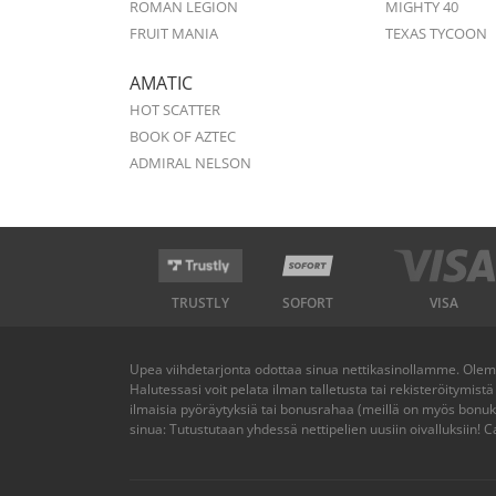
ROMAN LEGION
MIGHTY 40
FRUIT MANIA
TEXAS TYCOON
AMATIC
HOT SCATTER
BOOK OF AZTEC
ADMIRAL NELSON
TRUSTLY
SOFORT
VISA
Upea viihdetarjonta odottaa sinua nettikasinollamme. Olemme
Halutessasi voit pelata ilman talletusta tai rekisteröitymistä
ilmaisia pyöräytyksiä tai bonusrahaa (meillä on myös bonuks
sinua: Tutustutaan yhdessä nettipelien uusiin oivalluksiin! C