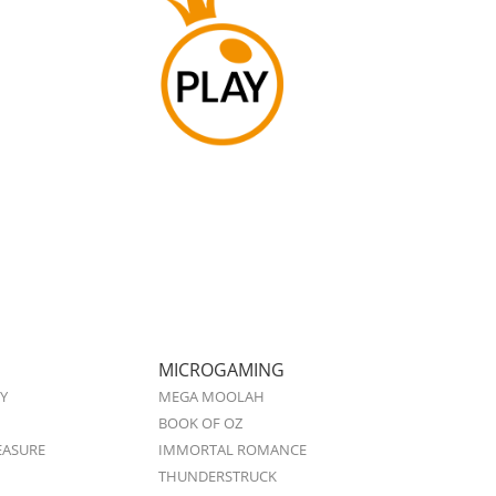
MICROGAMING
ZY
MEGA MOOLAH
BOOK OF OZ
EASURE
IMMORTAL ROMANCE
THUNDERSTRUCK