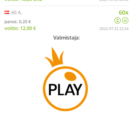
60x
Ali A.
panos: 0,20 €
voitto: 12,00 €
2022-07-22 22:24
Valmistaja: