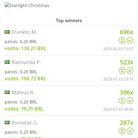
Top winners
696x
Franklin M.
panos: 0,20 BRL
voitto: 139,21 BRL
2023-02-03 15:57
523x
Raimunda P.
panos: 0,20 BRL
voitto: 104,72 BRL
2023-02-22 23:53
396x
Mateus R.
panos: 0,20 BRL
voitto: 79,35 BRL
2023-07-03 04:00
287x
Jhonatan S.
panos: 0,25 BRL