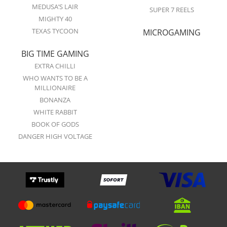
MEDUSA’S LAIR
SUPER 7 REELS
MIGHTY 40
TEXAS TYCOON
MICROGAMING
BIG TIME GAMING
EXTRA CHILLI
WHO WANTS TO BE A
MILLIONAIRE
BONANZA
WHITE RABBIT
BOOK OF GODS
DANGER HIGH VOLTAGE