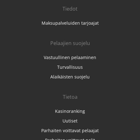
Tiedot
Maksupalveluiden tarjoajat
Pelaajien suojelu
Vastuullinen pelaaminen
Turvallisuus
Alaikäisten suojelu
Tietoa
Kasinoranking
Uutiset
Parhaiten voittavat pelaajat