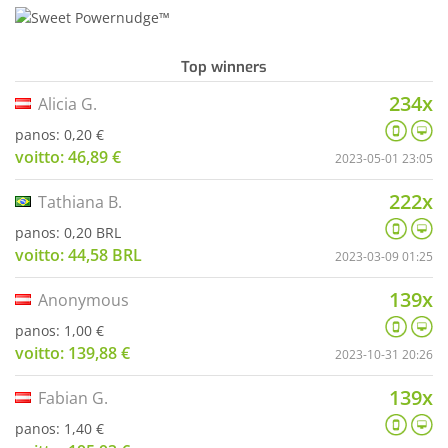
Top winners
234x
Alicia G.
panos: 0,20 €
voitto: 46,89 €
2023-05-01 23:05
222x
Tathiana B.
panos: 0,20 BRL
voitto: 44,58 BRL
2023-03-09 01:25
139x
Anonymous
panos: 1,00 €
voitto: 139,88 €
2023-10-31 20:26
139x
Fabian G.
panos: 1,40 €