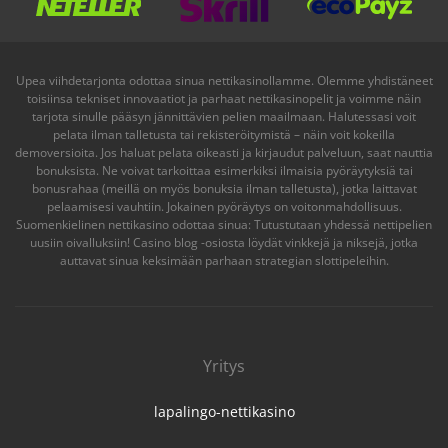
Upea viihdetarjonta odottaa sinua nettikasinollamme. Olemme yhdistäneet
toisiinsa tekniset innovaatiot ja parhaat nettikasinopelit ja voimme näin
tarjota sinulle pääsyn jännittävien pelien maailmaan. Halutessasi voit
pelata ilman talletusta tai rekisteröitymistä – näin voit kokeilla
demoversioita. Jos haluat pelata oikeasti ja kirjaudut palveluun, saat nauttia
bonuksista. Ne voivat tarkoittaa esimerkiksi ilmaisia pyöräytyksiä tai
bonusrahaa (meillä on myös bonuksia ilman talletusta), jotka laittavat
pelaamisesi vauhtiin. Jokainen pyöräytys on voitonmahdollisuus.
Suomenkielinen
nettikasino
odottaa sinua: Tutustutaan yhdessä nettipelien
uusiin oivalluksiin! Casino blog -osiosta löydät vinkkejä ja niksejä, jotka
auttavat sinua keksimään parhaan strategian slottipeleihin.
Yritys
lapalingo-nettikasino