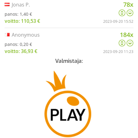
78x
Jonas P.
panos: 1,40 €
voitto: 110,53 €
2023-09-20 15:52
184x
Anonymous
panos: 0,20 €
voitto: 36,93 €
2023-09-20 11:23
Valmistaja: