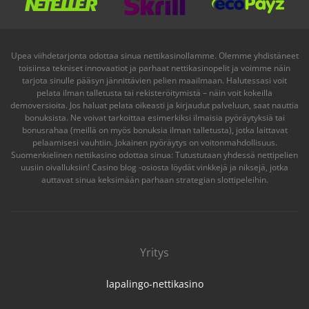
Upea viihdetarjonta odottaa sinua nettikasinollamme. Olemme yhdistäneet
toisiinsa tekniset innovaatiot ja parhaat nettikasinopelit ja voimme näin
tarjota sinulle pääsyn jännittävien pelien maailmaan. Halutessasi voit
pelata ilman talletusta tai rekisteröitymistä – näin voit kokeilla
demoversioita. Jos haluat pelata oikeasti ja kirjaudut palveluun, saat nauttia
bonuksista. Ne voivat tarkoittaa esimerkiksi ilmaisia pyöräytyksiä tai
bonusrahaa (meillä on myös bonuksia ilman talletusta), jotka laittavat
pelaamisesi vauhtiin. Jokainen pyöräytys on voitonmahdollisuus.
Suomenkielinen
nettikasino
odottaa sinua: Tutustutaan yhdessä nettipelien
uusiin oivalluksiin! Casino blog -osiosta löydät vinkkejä ja niksejä, jotka
auttavat sinua keksimään parhaan strategian slottipeleihin.
Yritys
lapalingo-nettikasino