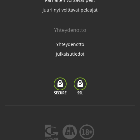
Parhaiten voittavat pelit
Juuri nyt voittavat pelaajat
Yhteydenotto
Yhteydenotto
Julkaisutiedot