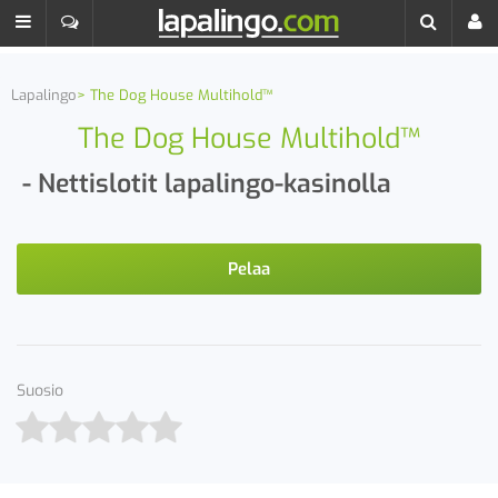
Lapalingo
The Dog House Multihold™
The Dog House Multihold™
- Nettislotit lapalingo-kasinolla
Pelaa
Suosio