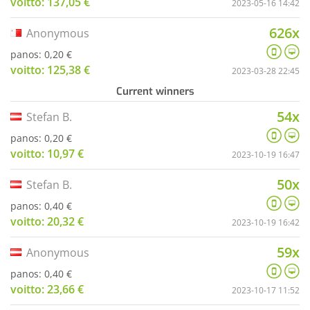
voitto: 137,05 €
2023-05-16 14:42
626x
Anonymous
panos: 0,20 €
voitto: 125,38 €
2023-03-28 22:45
Current winners
54x
Stefan B.
panos: 0,20 €
voitto: 10,97 €
2023-10-19 16:47
50x
Stefan B.
panos: 0,40 €
voitto: 20,32 €
2023-10-19 16:42
59x
Anonymous
panos: 0,40 €
voitto: 23,66 €
2023-10-17 11:52