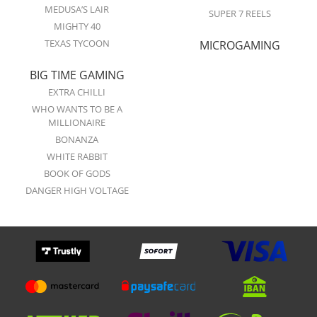
MEDUSA’S LAIR
SUPER 7 REELS
MIGHTY 40
TEXAS TYCOON
MICROGAMING
BIG TIME GAMING
EXTRA CHILLI
WHO WANTS TO BE A
MILLIONAIRE
BONANZA
WHITE RABBIT
BOOK OF GODS
DANGER HIGH VOLTAGE