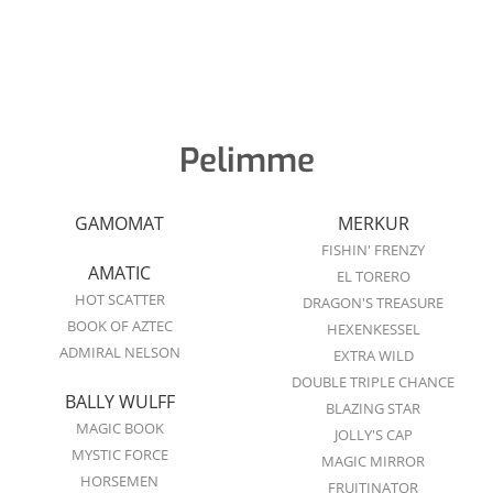
Pelimme
GAMOMAT
MERKUR
FISHIN' FRENZY
AMATIC
EL TORERO
HOT SCATTER
DRAGON'S TREASURE
BOOK OF AZTEC
HEXENKESSEL
ADMIRAL NELSON
EXTRA WILD
DOUBLE TRIPLE CHANCE
BALLY WULFF
BLAZING STAR
MAGIC BOOK
JOLLY'S CAP
MYSTIC FORCE
MAGIC MIRROR
HORSEMEN
FRUITINATOR