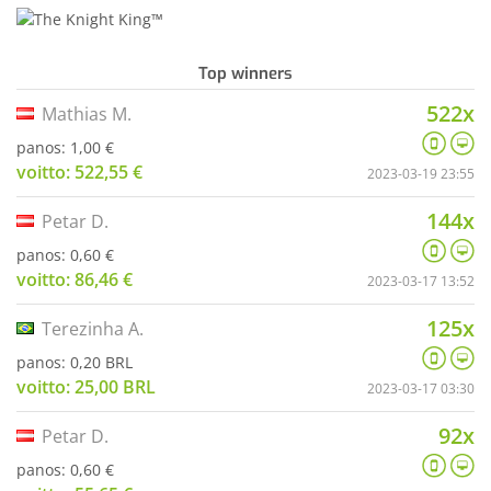
Top winners
522x
Mathias M.
panos: 1,00 €
voitto: 522,55 €
2023-03-19 23:55
144x
Petar D.
panos: 0,60 €
voitto: 86,46 €
2023-03-17 13:52
125x
Terezinha A.
panos: 0,20 BRL
voitto: 25,00 BRL
2023-03-17 03:30
92x
Petar D.
panos: 0,60 €