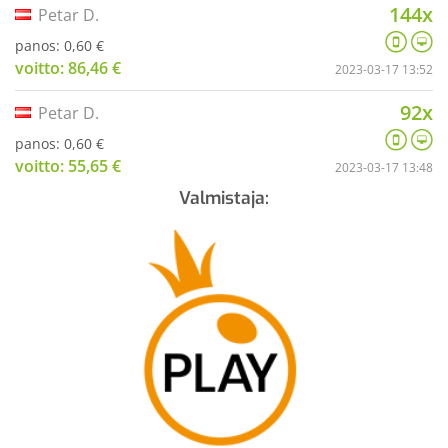
144x
Petar D.
panos: 0,60 €
voitto: 86,46 €
2023-03-17 13:52
92x
Petar D.
panos: 0,60 €
voitto: 55,65 €
2023-03-17 13:48
Valmistaja: