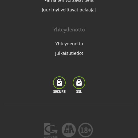
Parhaiten voittavat pelit
Juuri nyt voittavat pelaajat
Yhteydenotto
Yhteydenotto
Julkaisutiedot