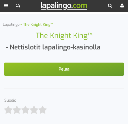
Lapalingo
The Knight King™
The Knight King™
- Nettislotit lapalingo-kasinolla
Pelaa
Suosio