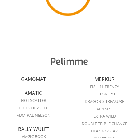
Pelimme
GAMOMAT
MERKUR
FISHIN' FRENZY
AMATIC
EL TORERO
HOT SCATTER
DRAGON'S TREASURE
BOOK OF AZTEC
HEXENKESSEL
ADMIRAL NELSON
EXTRA WILD
DOUBLE TRIPLE CHANCE
BALLY WULFF
BLAZING STAR
MAGIC BOOK