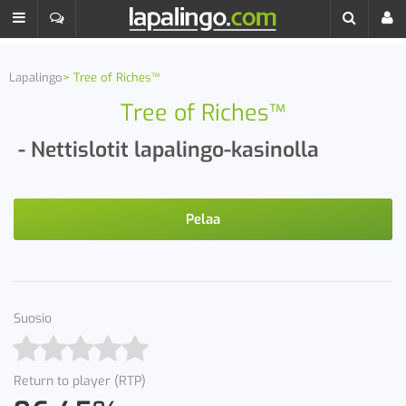
Lapalingo
Tree of Riches™
Tree of Riches™
- Nettislotit lapalingo-kasinolla
Pelaa
Suosio
Return to player (RTP)