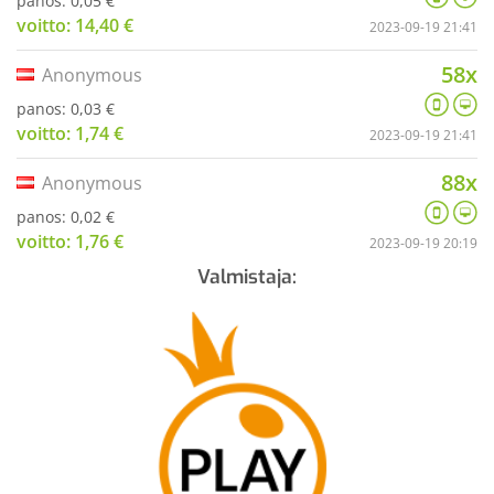
panos: 0,05 €
voitto: 14,40 €
2023-09-19 21:41
58x
Anonymous
panos: 0,03 €
voitto: 1,74 €
2023-09-19 21:41
88x
Anonymous
panos: 0,02 €
voitto: 1,76 €
2023-09-19 20:19
Valmistaja: