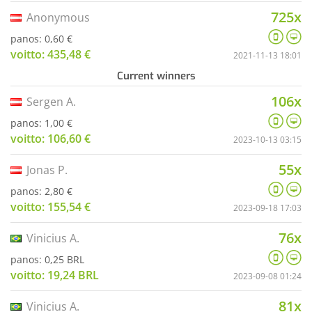
725x
Anonymous
panos: 0,60 €
voitto: 435,48 €
2021-11-13 18:01
Current winners
106x
Sergen A.
panos: 1,00 €
voitto: 106,60 €
2023-10-13 03:15
55x
Jonas P.
panos: 2,80 €
voitto: 155,54 €
2023-09-18 17:03
76x
Vinicius A.
panos: 0,25 BRL
voitto: 19,24 BRL
2023-09-08 01:24
81x
Vinicius A.