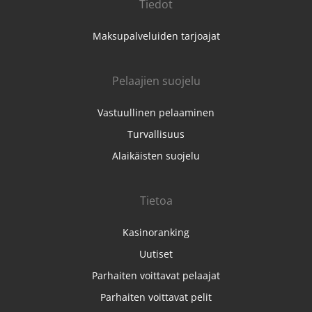
Tiedot
Maksupalveluiden tarjoajat
Pelaajien suojelu
Vastuullinen pelaaminen
Turvallisuus
Alaikäisten suojelu
Tietoa
Kasinoranking
Uutiset
Parhaiten voittavat pelaajat
Parhaiten voittavat pelit