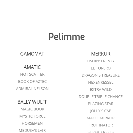
Pelimme
GAMOMAT
MERKUR
FISHIN' FRENZY
AMATIC
EL TORERO
HOT SCATTER
DRAGON'S TREASURE
BOOK OF AZTEC
HEXENKESSEL
ADMIRAL NELSON
EXTRA WILD
DOUBLE TRIPLE CHANCE
BALLY WULFF
BLAZING STAR
MAGIC BOOK
JOLLY'S CAP
MYSTIC FORCE
MAGIC MIRROR
HORSEMEN
FRUITINATOR
MEDUSA’S LAIR
SUPER 7 REELS