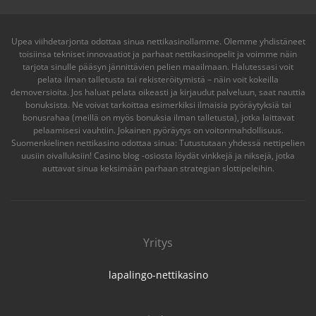
Upea viihdetarjonta odottaa sinua nettikasinollamme. Olemme yhdistäneet
toisiinsa tekniset innovaatiot ja parhaat nettikasinopelit ja voimme näin
tarjota sinulle pääsyn jännittävien pelien maailmaan. Halutessasi voit
pelata ilman talletusta tai rekisteröitymistä – näin voit kokeilla
demoversioita. Jos haluat pelata oikeasti ja kirjaudut palveluun, saat nauttia
bonuksista. Ne voivat tarkoittaa esimerkiksi ilmaisia pyöräytyksiä tai
bonusrahaa (meillä on myös bonuksia ilman talletusta), jotka laittavat
pelaamisesi vauhtiin. Jokainen pyöräytys on voitonmahdollisuus.
Suomenkielinen
nettikasino
odottaa sinua: Tutustutaan yhdessä nettipelien
uusiin oivalluksiin! Casino blog -osiosta löydät vinkkejä ja niksejä, jotka
auttavat sinua keksimään parhaan strategian slottipeleihin.
Yritys
lapalingo-nettikasino