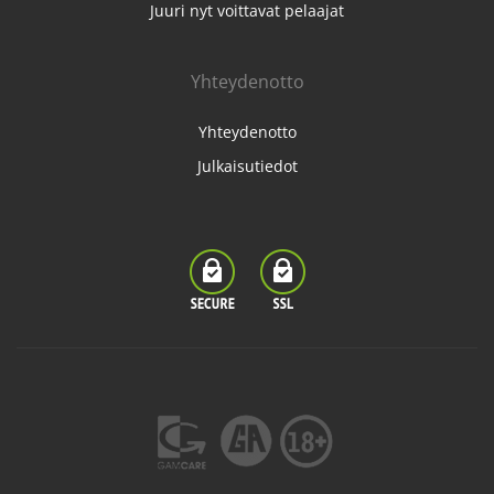
Juuri nyt voittavat pelaajat
Yhteydenotto
Yhteydenotto
Julkaisutiedot