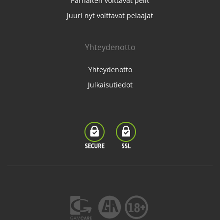
Parhaiten voittavat pelit
Juuri nyt voittavat pelaajat
Yhteydenotto
Yhteydenotto
Julkaisutiedot