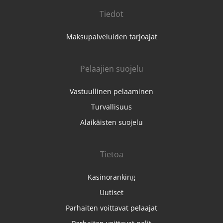
Tiedot
Maksupalveluiden tarjoajat
Pelaajien suojelu
Vastuullinen pelaaminen
Turvallisuus
Alaikäisten suojelu
Tietoa
Kasinoranking
Uutiset
Parhaiten voittavat pelaajat