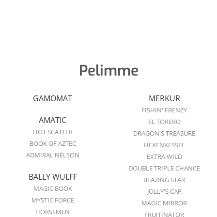
Pelimme
GAMOMAT
MERKUR
FISHIN' FRENZY
AMATIC
EL TORERO
HOT SCATTER
DRAGON'S TREASURE
BOOK OF AZTEC
HEXENKESSEL
ADMIRAL NELSON
EXTRA WILD
DOUBLE TRIPLE CHANCE
BALLY WULFF
BLAZING STAR
MAGIC BOOK
JOLLY'S CAP
MYSTIC FORCE
MAGIC MIRROR
HORSEMEN
FRUITINATOR