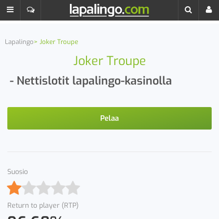
Lapalingo
Joker Troupe
Joker Troupe
- Nettislotit lapalingo-kasinolla
Pelaa
Suosio
Return to player (RTP)