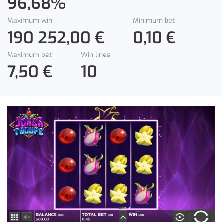
96,68
%
Maximum win
Minimum bet
190 252,00 €
0,10 €
Maximum bet
Win lines
7,50 €
10