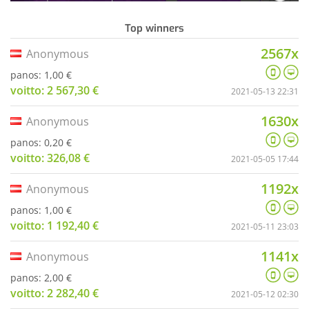
Top winners
2567x
Anonymous
panos: 1,00 €
voitto: 2 567,30 €
2021-05-13 22:31
1630x
Anonymous
panos: 0,20 €
voitto: 326,08 €
2021-05-05 17:44
1192x
Anonymous
panos: 1,00 €
voitto: 1 192,40 €
2021-05-11 23:03
1141x
Anonymous
panos: 2,00 €
voitto: 2 282,40 €
2021-05-12 02:30