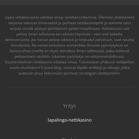
Upea viihdetarjonta odottaa sinua nettikasinollamme. Olemme yhdistäneet
toisiinsa tekniset innovaatiot ja parhaat nettikasinopelit ja voimme näin
tarjota sinulle pääsyn jännittävien pelien maailmaan. Halutessasi voit
pelata ilman talletusta tai rekisteröitymistä – näin voit kokeilla
demoversioita. Jos haluat pelata oikeasti ja kirjaudut palveluun, saat nauttia
bonuksista. Ne voivat tarkoittaa esimerkiksi ilmaisia pyöräytyksiä tai
bonusrahaa (meillä on myös bonuksia ilman talletusta), jotka laittavat
pelaamisesi vauhtiin. Jokainen pyöräytys on voitonmahdollisuus.
Suomenkielinen
nettikasino
odottaa sinua: Tutustutaan yhdessä nettipelien
uusiin oivalluksiin! Casino blog -osiosta löydät vinkkejä ja niksejä, jotka
auttavat sinua keksimään parhaan strategian slottipeleihin.
Yritys
lapalingo-nettikasino