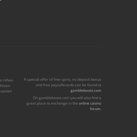
A special offer of free spins, no deposit bonus
aa rahaa.
and free paysafecards can be found at
lissasi
gambleboost.com
raavien
On gambleboost.com you will also find a
great place to exchange in the
online casino
forum
.