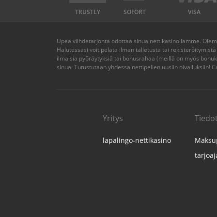
TRUSTLY
SOFORT
VISA
Upea viihdetarjonta odottaa sinua nettikasinollamme. Olemme
Halutessasi voit pelata ilman talletusta tai rekisteröitymistä
ilmaisia pyöräytyksiä tai bonusrahaa (meillä on myös bonuks
sinua: Tutustutaan yhdessä nettipelien uusiin oivalluksiin! C
Yritys
Tiedo
lapalingo-nettikasino
Maksu
tarjoaj