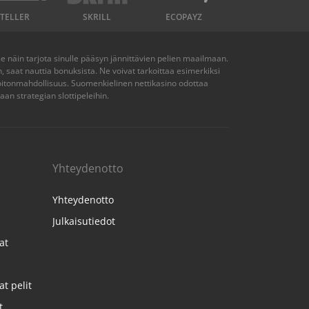
TELLER
SKRILL
ECOPAYZ
e näin tarjota sinulle pääsyn jännittävien pelien maailmaan.
un, saat nauttia bonuksista. Ne voivat tarkoittaa esimerkiksi
n voitonmahdollisuus. Suomenkielinen
nettikasino
odottaa
aan strategian slottipeleihin.
Yhteydenotto
Yhteydenotto
Julkaisutiedot
at
at pelit
t