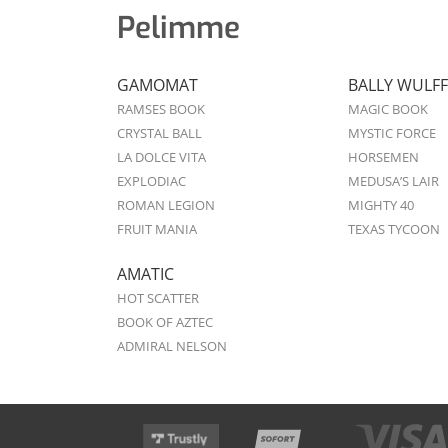
Pelimme
GAMOMAT
BALLY WULFF
RAMSES BOOK
MAGIC BOOK
CRYSTAL BALL
MYSTIC FORCE
LA DOLCE VITA
HORSEMEN
EXPLODIAC
MEDUSA’S LAIR
ROMAN LEGION
MIGHTY 40
FRUIT MANIA
TEXAS TYCOON
AMATIC
HOT SCATTER
BOOK OF AZTEC
ADMIRAL NELSON