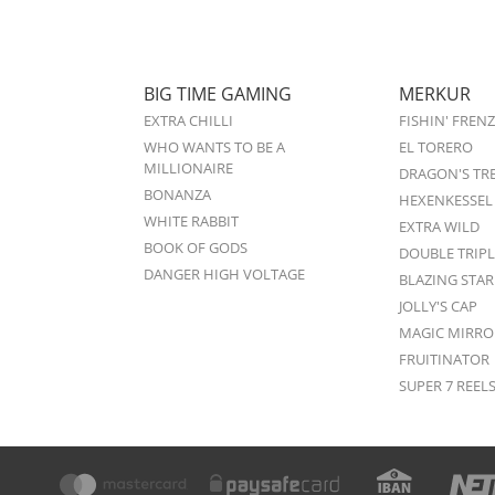
BIG TIME GAMING
MERKUR
EXTRA CHILLI
FISHIN' FREN
WHO WANTS TO BE A
EL TORERO
MILLIONAIRE
DRAGON'S TR
BONANZA
HEXENKESSEL
WHITE RABBIT
EXTRA WILD
BOOK OF GODS
DOUBLE TRIP
DANGER HIGH VOLTAGE
BLAZING STAR
JOLLY'S CAP
MAGIC MIRRO
FRUITINATOR
SUPER 7 REEL