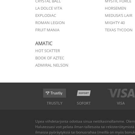
CRYSTAL BALL
MYSTIC FORCE
LA DOLCE VITA
HORSEMEN
EXPLODIAC
MEDUSA’S LAIR
ROMAN LEGION
MIGHTY 40
FRUIT MANIA
TEXAS TYCOON
AMATIC
HOT SCATTER
BOOK OF AZTEC
ADMIRAL NELSON
TRUSTLY
SOFORT
VISA
Upea viihdetarjonta odottaa sinua nettikasinollamme. Olemme
Halutessasi voit pelata ilman talletusta tai rekisteröitymistä
ilmaisia pyöräytyksiä tai bonusrahaa (meillä on myös bonuks