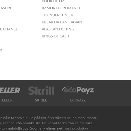
BOOK OF OZ
EASURE
IMMORTAL ROMANCE
THUNDERSTRUCK
BREAK DA BANK AGAIN
LE CHANCE
ALASKAN FISHING
KINGS OF CASH
R
S
TELLER
SKRILL
ECOPAYZ
e näin tarjota sinulle pääsyn jännittävien pelien maailmaan.
un, saat nauttia bonuksista. Ne voivat tarkoittaa esimerkiksi
n voitonmahdollisuus. Suomenkielinen
nettikasino
odottaa