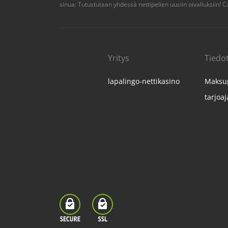
sinua: Tutustutaan yhdessä nettipelien uusiin oivalluksiin! C
Yritys
Tiedo
lapalingo-nettikasino
Maksu
tarjoaj