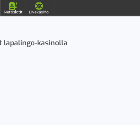
Nettislotit
Livekasino
it lapalingo-kasinolla