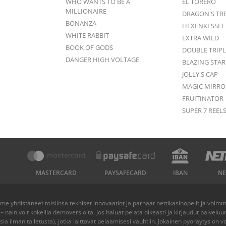
WHO WANTS TO BE A
EL TORERO
MILLIONAIRE
DRAGON'S TR
BONANZA
HEXENKESSEL
WHITE RABBIT
EXTRA WILD
BOOK OF GODS
DOUBLE TRIP
DANGER HIGH VOLTAGE
BLAZING STAR
JOLLY'S CAP
MAGIC MIRRO
FRUITINATOR
SUPER 7 REEL
MASTERCARD
PAYSAFECARD
IBAN
NE
 yhdistäneet toisiinsa tekniset innovaatiot ja parhaat nettikasinopelit ja voimm
 – näin voit kokeilla demoversioita. Jos haluat pelata oikeasti ja kirjaudut palvelu
ia ilman talletusta), jotka laittavat pelaamisesi vauhtiin. Jokainen pyöräytys o