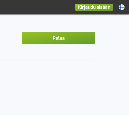
Kirjaudu sisään
Pelaa