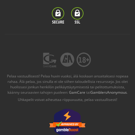
Pelaa vastuullisesti! Pelaa huvin vuoksi, älä koskaan ansaitaksesi nopeaa
rahaa. Älä pelaa, jos sinulla ei ole siihen taloudellisia resursseja. Jos olet
huolissasi jonkun henkilön pelikäyttäytymisestä tai pelitottumuksista,
käänny seuraavien tahojen puoleen:
GamCare
tai
GamblersAnonymous
.
Uhkapelit voivat aiheuttaa riippuvuutta, pelaa vastuullisesti!