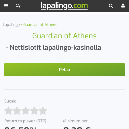
Lapalingo
Guardian of Athens
Guardian of Athens
- Nettislotit lapalingo-kasinolla
Pelaa
Suosio
Return to player (RTP)
Minimum bet