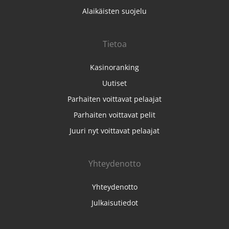
Alaikäisten suojelu
Tietoa
Kasinoranking
Uutiset
Parhaiten voittavat pelaajat
Parhaiten voittavat pelit
Juuri nyt voittavat pelaajat
Yhteydenotto
Yhteydenotto
Julkaisutiedot