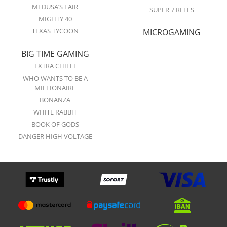
MEDUSA’S LAIR
SUPER 7 REELS
MIGHTY 40
TEXAS TYCOON
MICROGAMING
BIG TIME GAMING
EXTRA CHILLI
WHO WANTS TO BE A
MILLIONAIRE
BONANZA
WHITE RABBIT
BOOK OF GODS
DANGER HIGH VOLTAGE