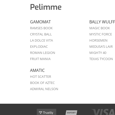
Pelimme
GAMOMAT
BALLY WULFF
RAMSES BOOK
MAGIC BOOK
CRYSTAL BALL
MYSTIC FORCE
LA DOLCE VITA
HORSEMEN
EXPLODIAC
MEDUSA’S LAIR
ROMAN LEGION
MIGHTY 40
FRUIT MANIA
TEXAS TYCOON
AMATIC
HOT SCATTER
BOOK OF AZTEC
ADMIRAL NELSON