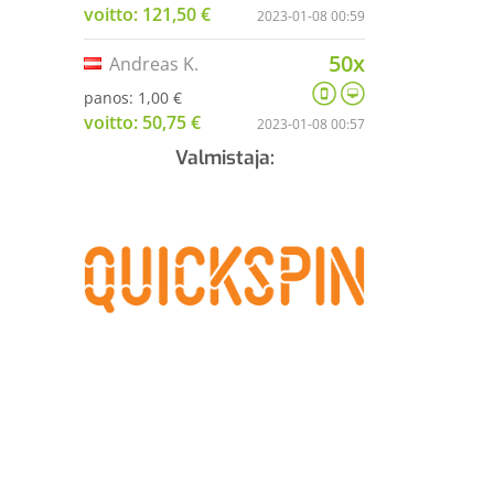
voitto: 121,50 €
2023-01-08 00:59
50x
Andreas K.
panos: 1,00 €
voitto: 50,75 €
2023-01-08 00:57
Valmistaja: