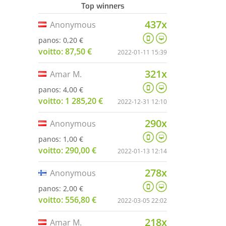
Top winners
437x
Anonymous
panos: 0,20 €
voitto: 87,50 €
2022-01-11 15:39
321x
Amar M.
panos: 4,00 €
voitto: 1 285,20 €
2022-12-31 12:10
290x
Anonymous
panos: 1,00 €
voitto: 290,00 €
2022-01-13 12:14
278x
Anonymous
panos: 2,00 €
voitto: 556,80 €
2022-03-05 22:02
218x
Amar M.