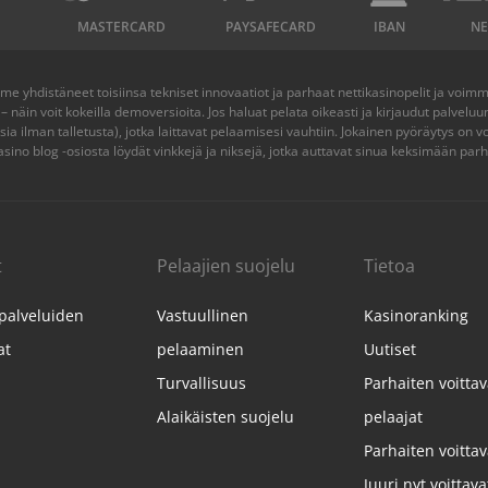
MASTERCARD
PAYSAFECARD
IBAN
NE
 yhdistäneet toisiinsa tekniset innovaatiot ja parhaat nettikasinopelit ja voimm
 – näin voit kokeilla demoversioita. Jos haluat pelata oikeasti ja kirjaudut palvelu
ia ilman talletusta), jotka laittavat pelaamisesi vauhtiin. Jokainen pyöräytys o
asino blog -osiosta löydät vinkkejä ja niksejä, jotka auttavat sinua keksimään parh
t
Pelaajien suojelu
Tietoa
palveluiden
Vastuullinen
Kasinoranking
at
pelaaminen
Uutiset
Turvallisuus
Parhaiten voittav
Alaikäisten suojelu
pelaajat
Parhaiten voittav
Juuri nyt voittava