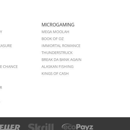
MICROGAMING
ZY
MEGA MOOLAH
BOOK OF OZ
EASURE
IMMORTAL ROMANCE
THUNDERSTRUCK
BREAK DA BANK AGAIN
LE CHANCE
ALASKAN FISHING
KINGS OF CASH
R
S