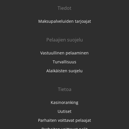
Tiedot
Maksupalveluiden tarjoajat
Pelaajien suojelu
Vastuullinen pelaaminen
Turvallisuus
Alaikäisten suojelu
Tietoa
Kasinoranking
Uutiset
Parhaiten voittavat pelaajat