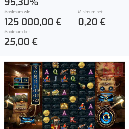
95,30
%
Maximum win
Minimum bet
125 000,00 €
0,20 €
Maximum bet
25,00 €