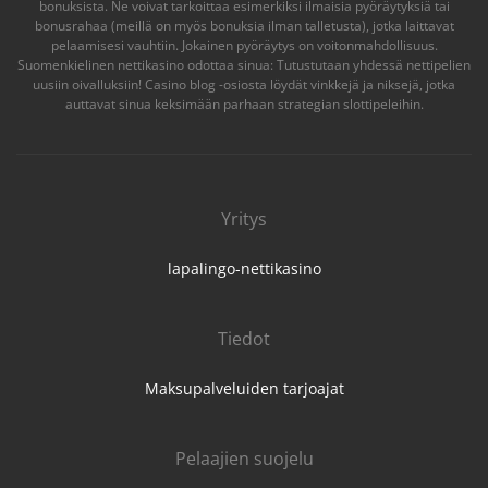
bonuksista. Ne voivat tarkoittaa esimerkiksi ilmaisia pyöräytyksiä tai
bonusrahaa (meillä on myös bonuksia ilman talletusta), jotka laittavat
pelaamisesi vauhtiin. Jokainen pyöräytys on voitonmahdollisuus.
Suomenkielinen
nettikasino
odottaa sinua: Tutustutaan yhdessä nettipelien
uusiin oivalluksiin! Casino blog -osiosta löydät vinkkejä ja niksejä, jotka
auttavat sinua keksimään parhaan strategian slottipeleihin.
Yritys
lapalingo-nettikasino
Tiedot
Maksupalveluiden tarjoajat
Pelaajien suojelu