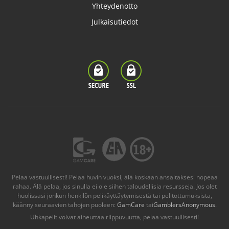
Yhteydenotto
Julkaisutiedot
Pelaa vastuullisesti! Pelaa huvin vuoksi, älä koskaan ansaitaksesi nopeaa
rahaa. Älä pelaa, jos sinulla ei ole siihen taloudellisia resursseja. Jos olet
huolissasi jonkun henkilön pelikäyttäytymisestä tai pelitottumuksista,
käänny seuraavien tahojen puoleen:
GamCare
tai
GamblersAnonymous
.
Uhkapelit voivat aiheuttaa riippuvuutta, pelaa vastuullisesti!