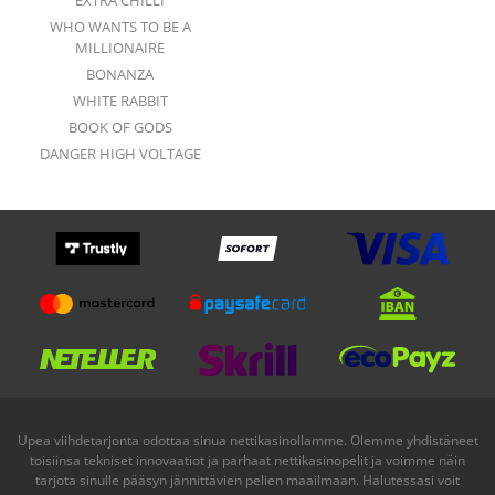
EXTRA CHILLI
WHO WANTS TO BE A
MILLIONAIRE
BONANZA
WHITE RABBIT
BOOK OF GODS
DANGER HIGH VOLTAGE
Upea viihdetarjonta odottaa sinua nettikasinollamme. Olemme yhdistäneet
toisiinsa tekniset innovaatiot ja parhaat nettikasinopelit ja voimme näin
tarjota sinulle pääsyn jännittävien pelien maailmaan. Halutessasi voit