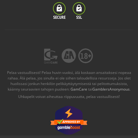
Pelaa vastuullisesti! Pelaa huvin vuoksi, älä koskaan ansaitaksesi nopeaa
rahaa. Älä pelaa, jos sinulla ei ole siihen taloudellisia resursseja. Jos olet
huolissasi jonkun henkilön pelikäyttäytymisestä tai pelitottumuksista,
käänny seuraavien tahojen puoleen:
GamCare
tai
GamblersAnonymous
.
Uhkapelit voivat aiheuttaa riippuvuutta, pelaa vastuullisesti!