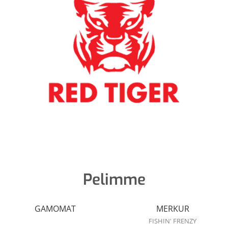
Pelimme
GAMOMAT
MERKUR
FISHIN' FRENZY