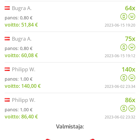
64x
Bugra A.
panos: 0,80 €
voitto: 51,84 €
2023-06-15 19:20
75x
Bugra A.
panos: 0,80 €
voitto: 60,08 €
2023-06-15 19:12
140x
Philipp W.
panos: 1,00 €
voitto: 140,00 €
2023-06-02 23:34
86x
Philipp W.
panos: 1,00 €
voitto: 86,40 €
2023-06-02 23:32
Valmistaja: