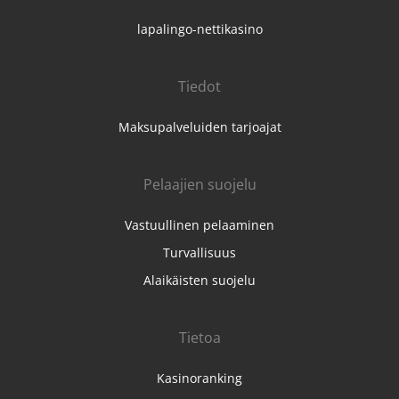
lapalingo-nettikasino
Tiedot
Maksupalveluiden tarjoajat
Pelaajien suojelu
Vastuullinen pelaaminen
Turvallisuus
Alaikäisten suojelu
Tietoa
Kasinoranking