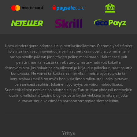
Upea viihdetarjonta odottaa sinua nettikasinollamme. Olemme yhdistäneet
toisiinsa tekniset innovaatiot ja parhaat nettikasinopelit ja voimme näin
tarjota sinulle pääsyn jännittävien pelien maailmaan. Halutessasi voit
pelata ilman talletusta tai rekisteröitymistä – näin voit kokeilla
demoversioita. Jos haluat pelata oikeasti ja kirjaudut palveluun, saat nauttia
bonuksista. Ne voivat tarkoittaa esimerkiksi ilmaisia pyöräytyksiä tai
bonusrahaa (meillä on myös bonuksia ilman talletusta), jotka laittavat
pelaamisesi vauhtiin. Jokainen pyöräytys on voitonmahdollisuus.
Suomenkielinen
nettikasino
odottaa sinua: Tutustutaan yhdessä nettipelien
uusiin oivalluksiin! Casino blog -osiosta löydät vinkkejä ja niksejä, jotka
auttavat sinua keksimään parhaan strategian slottipeleihin.
Yritys