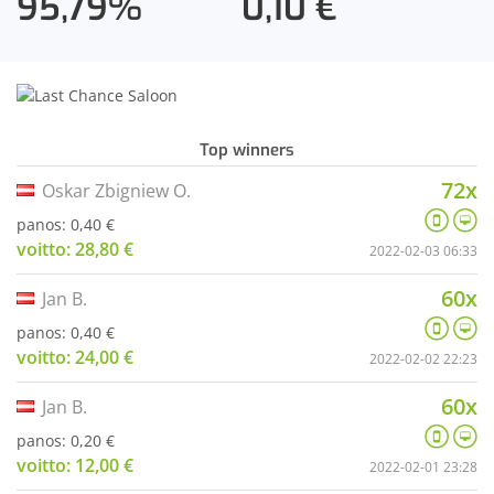
95,79
%
0,10 €
Top winners
72x
Oskar Zbigniew O.
panos: 0,40 €
voitto: 28,80 €
2022-02-03 06:33
60x
Jan B.
panos: 0,40 €
voitto: 24,00 €
2022-02-02 22:23
60x
Jan B.
panos: 0,20 €
voitto: 12,00 €
2022-02-01 23:28