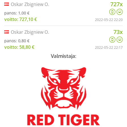
727x
Oskar Zbigniew O.
panos: 1,00 €
voitto: 727,10 €
2022-05-22 22:20
73x
Oskar Zbigniew O.
panos: 0,80 €
voitto: 58,80 €
2022-05-22 22:17
Valmistaja: