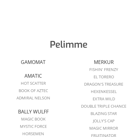
Pelimme
GAMOMAT
MERKUR
FISHIN' FRENZY
AMATIC
EL TORERO
HOT SCATTER
DRAGON'S TREASURE
BOOK OF AZTEC
HEXENKESSEL
ADMIRAL NELSON
EXTRA WILD
DOUBLE TRIPLE CHANCE
BALLY WULFF
BLAZING STAR
MAGIC BOOK
JOLLY'S CAP
MYSTIC FORCE
MAGIC MIRROR
HORSEMEN
FRUITINATOR