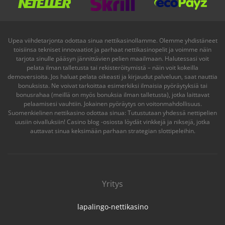
Upea viihdetarjonta odottaa sinua nettikasinollamme. Olemme yhdistäneet
toisiinsa tekniset innovaatiot ja parhaat nettikasinopelit ja voimme näin
tarjota sinulle pääsyn jännittävien pelien maailmaan. Halutessasi voit
pelata ilman talletusta tai rekisteröitymistä – näin voit kokeilla
demoversioita. Jos haluat pelata oikeasti ja kirjaudut palveluun, saat nauttia
bonuksista. Ne voivat tarkoittaa esimerkiksi ilmaisia pyöräytyksiä tai
bonusrahaa (meillä on myös bonuksia ilman talletusta), jotka laittavat
pelaamisesi vauhtiin. Jokainen pyöräytys on voitonmahdollisuus.
Suomenkielinen
nettikasino
odottaa sinua: Tutustutaan yhdessä nettipelien
uusiin oivalluksiin! Casino blog -osiosta löydät vinkkejä ja niksejä, jotka
auttavat sinua keksimään parhaan strategian slottipeleihin.
Yritys
lapalingo-nettikasino