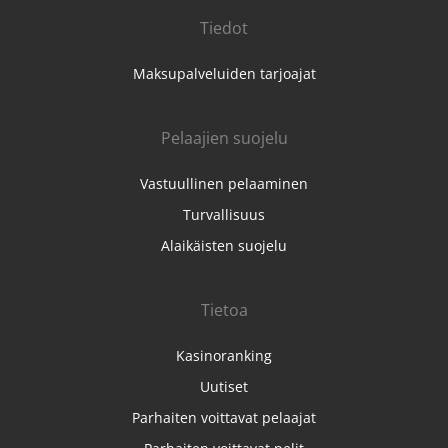
Tiedot
Maksupalveluiden tarjoajat
Pelaajien suojelu
Vastuullinen pelaaminen
Turvallisuus
Alaikäisten suojelu
Tietoa
Kasinoranking
Uutiset
Parhaiten voittavat pelaajat