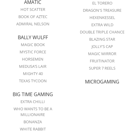
AMATIC
EL TORERO
HOT SCATTER
DRAGON'S TREASURE
BOOK OF AZTEC
HEXENKESSEL
ADMIRAL NELSON
EXTRA WILD
DOUBLE TRIPLE CHANCE
BALLY WULFF
BLAZING STAR
MAGIC BOOK
JOLLY'S CAP
MYSTIC FORCE
MAGIC MIRROR
HORSEMEN
FRUITINATOR
MEDUSA’S LAIR
SUPER 7 REELS
MIGHTY 40
TEXAS TYCOON
MICROGAMING
BIG TIME GAMING
EXTRA CHILLI
WHO WANTS TO BE A
MILLIONAIRE
BONANZA
WHITE RABBIT