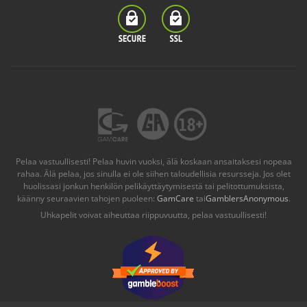
Pelaa vastuullisesti! Pelaa huvin vuoksi, älä koskaan ansaitaksesi nopeaa
rahaa. Älä pelaa, jos sinulla ei ole siihen taloudellisia resursseja. Jos olet
huolissasi jonkun henkilön pelikäyttäytymisestä tai pelitottumuksista,
käänny seuraavien tahojen puoleen:
GamCare
tai
GamblersAnonymous
.
Uhkapelit voivat aiheuttaa riippuvuutta, pelaa vastuullisesti!