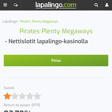
Lapalingo
Pirates Plenty Megaways
Pirates Plenty Megaways
- Nettislotit lapalingo-kasinolla
Pelaa
Suosio
Return to player (RTP)