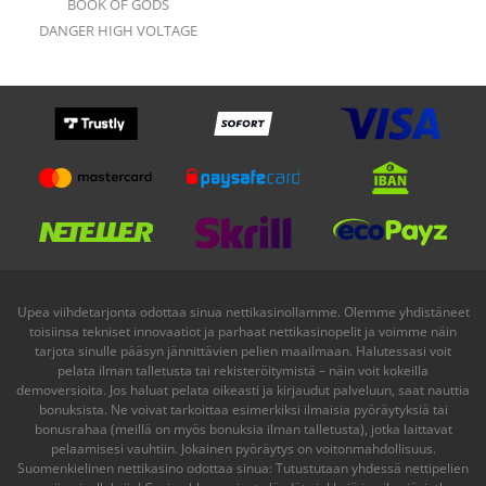
BOOK OF GODS
DANGER HIGH VOLTAGE
Upea viihdetarjonta odottaa sinua nettikasinollamme. Olemme yhdistäneet
toisiinsa tekniset innovaatiot ja parhaat nettikasinopelit ja voimme näin
tarjota sinulle pääsyn jännittävien pelien maailmaan. Halutessasi voit
pelata ilman talletusta tai rekisteröitymistä – näin voit kokeilla
demoversioita. Jos haluat pelata oikeasti ja kirjaudut palveluun, saat nauttia
bonuksista. Ne voivat tarkoittaa esimerkiksi ilmaisia pyöräytyksiä tai
bonusrahaa (meillä on myös bonuksia ilman talletusta), jotka laittavat
pelaamisesi vauhtiin. Jokainen pyöräytys on voitonmahdollisuus.
Suomenkielinen
nettikasino
odottaa sinua: Tutustutaan yhdessä nettipelien