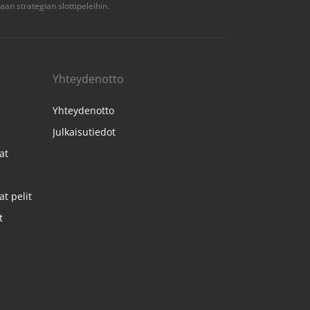
aan strategian slottipeleihin.
Yhteydenotto
Yhteydenotto
Julkaisutiedot
at
at pelit
t