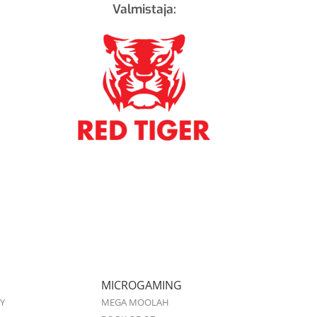
Valmistaja:
MICROGAMING
ZY
MEGA MOOLAH