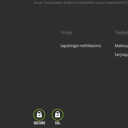
sinua: Tutustutaan yhdessä nettipelien uusiin oivalluksiin! C
Yritys
Tiedo
lapalingo-nettikasino
Maksu
tarjoaj