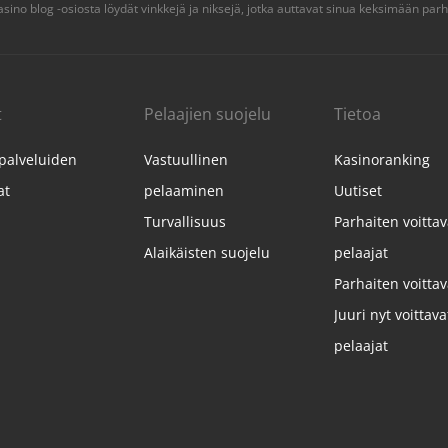
asino blog -osiosta löydät vinkkejä ja niksejä, jotka auttavat sinua keksimään parh
t
Pelaajien suojelu
Tietoa
palveluiden
Vastuullinen
Kasinoranking
at
pelaaminen
Uutiset
Turvallisuus
Parhaiten voittav
Alaikäisten suojelu
pelaajat
Parhaiten voittav
Juuri nyt voittava
pelaajat