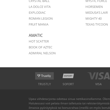
CRYSTAL BALL
MYSTIC FORCE
LA DOLCE VITA
HORSEMEN
EXPLODIAC
MEDUSA’S LAIR
ROMAN LEGION
MIGHTY 40
FRUIT MANIA
TEXAS TYCOON
AMATIC
HOT SCATTER
BOOK OF AZTEC
ADMIRAL NELSON
TRUSTLY
SOFORT
VISA
Upea viihdetarjonta odottaa sinua nettikasinollamme. Olemme
Halutessasi voit pelata ilman talletusta tai rekisteröitymistä
ilmaisia pyöräytyksiä tai bonusrahaa (meillä on myös bonuks