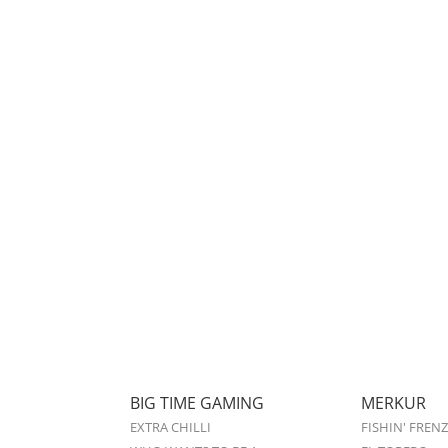
BIG TIME GAMING
MERKUR
EXTRA CHILLI
FISHIN' FREN