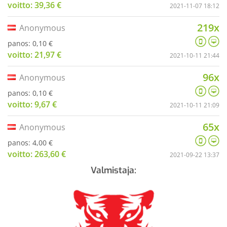
voitto: 39,36 €
2021-11-07 18:12
219x
Anonymous
panos: 0,10 €
voitto: 21,97 €
2021-10-11 21:44
96x
Anonymous
panos: 0,10 €
voitto: 9,67 €
2021-10-11 21:09
65x
Anonymous
panos: 4,00 €
voitto: 263,60 €
2021-09-22 13:37
Valmistaja: