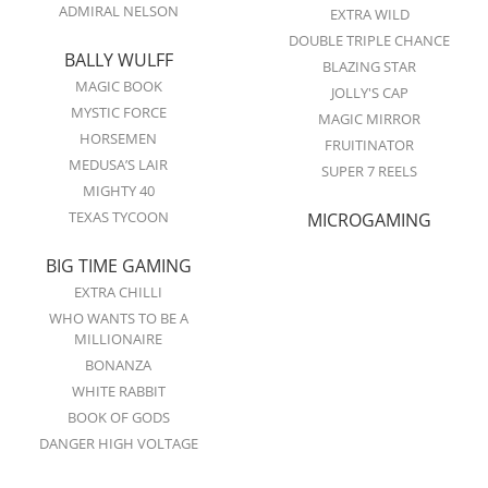
ADMIRAL NELSON
EXTRA WILD
DOUBLE TRIPLE CHANCE
BALLY WULFF
BLAZING STAR
MAGIC BOOK
JOLLY'S CAP
MYSTIC FORCE
MAGIC MIRROR
HORSEMEN
FRUITINATOR
MEDUSA’S LAIR
SUPER 7 REELS
MIGHTY 40
TEXAS TYCOON
MICROGAMING
BIG TIME GAMING
EXTRA CHILLI
WHO WANTS TO BE A
MILLIONAIRE
BONANZA
WHITE RABBIT
BOOK OF GODS
DANGER HIGH VOLTAGE