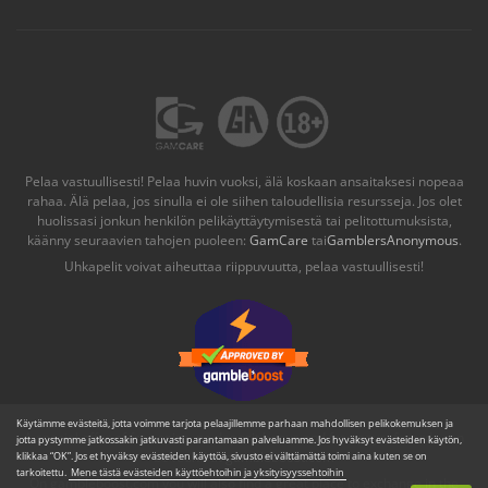
Pelaa vastuullisesti! Pelaa huvin vuoksi, älä koskaan ansaitaksesi nopeaa
rahaa. Älä pelaa, jos sinulla ei ole siihen taloudellisia resursseja. Jos olet
huolissasi jonkun henkilön pelikäyttäytymisestä tai pelitottumuksista,
käänny seuraavien tahojen puoleen:
GamCare
tai
GamblersAnonymous
.
Uhkapelit voivat aiheuttaa riippuvuutta, pelaa vastuullisesti!
Käytämme evästeitä, jotta voimme tarjota pelaajillemme parhaan mahdollisen pelikokemuksen ja
A special offer of free spins, no deposit bonus and free paysafecards can
jotta pystymme jatkossakin jatkuvasti parantamaan palveluamme. Jos hyväksyt evästeiden käytön,
be found at
gambleboost.com
klikkaa “OK”. Jos et hyväksy evästeiden käyttöä, sivusto ei välttämättä toimi aina kuten se on
tarkoitettu.
Mene tästä evästeiden käyttöehtoihin ja yksityisyyssehtoihin
On gambleboost.com you will also find a great place to exchange in the