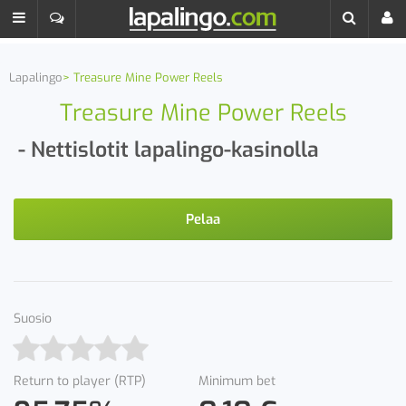
Lapalingo
Treasure Mine Power Reels
Treasure Mine Power Reels
- Nettislotit lapalingo-kasinolla
Pelaa
Suosio
Return to player (RTP)
Minimum bet