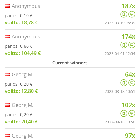
187x
Anonymous
panos: 0,10 €
voitto: 18,78 €
2022-03-19 05:39
174x
Anonymous
panos: 0,60 €
voitto: 104,49 €
2022-04-01 12:54
Current winners
64x
Georg M.
panos: 0,20 €
voitto: 12,80 €
2023-08-18 10:51
102x
Georg M.
panos: 0,20 €
voitto: 20,40 €
2023-08-18 10:50
97x
Georg M.