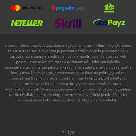
Upea viihdetarjonta odottaa sinua nettikasinollamme. Olemme yhdistäneet
toisiinsa tekniset innovaatiot ja parhaat nettikasinopelit ja voimme näin
tarjota sinulle pääsyn jännittävien pelien maailmaan. Halutessasi voit
pelata ilman talletusta tai rekisteröitymistä – näin voit kokeilla
demoversioita. Jos haluat pelata oikeasti ja kirjaudut palveluun, saat nauttia
bonuksista. Ne voivat tarkoittaa esimerkiksi ilmaisia pyöräytyksiä tai
bonusrahaa (meillä on myös bonuksia ilman talletusta), jotka laittavat
pelaamisesi vauhtiin. Jokainen pyöräytys on voitonmahdollisuus.
Suomenkielinen
nettikasino
odottaa sinua: Tutustutaan yhdessä nettipelien
uusiin oivalluksiin! Casino blog -osiosta löydät vinkkejä ja niksejä, jotka
auttavat sinua keksimään parhaan strategian slottipeleihin.
Yritys