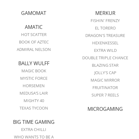
GAMOMAT
MERKUR
FISHIN' FRENZY
AMATIC
EL TORERO
HOT SCATTER
DRAGON'S TREASURE
BOOK OF AZTEC
HEXENKESSEL
ADMIRAL NELSON
EXTRA WILD
DOUBLE TRIPLE CHANCE
BALLY WULFF
BLAZING STAR
MAGIC BOOK
JOLLY'S CAP
MYSTIC FORCE
MAGIC MIRROR
HORSEMEN
FRUITINATOR
MEDUSA’S LAIR
SUPER 7 REELS
MIGHTY 40
TEXAS TYCOON
MICROGAMING
BIG TIME GAMING
EXTRA CHILLI
WHO WANTS TO BE A