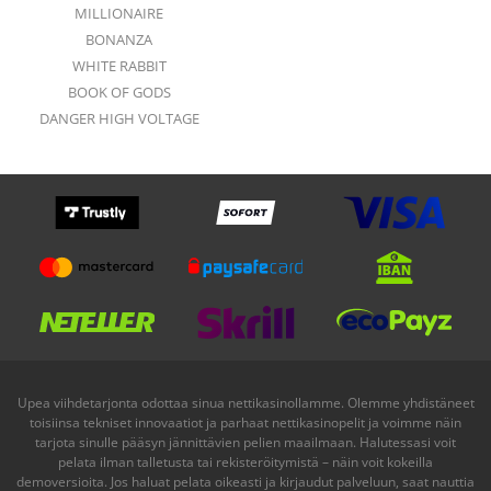
MILLIONAIRE
BONANZA
WHITE RABBIT
BOOK OF GODS
DANGER HIGH VOLTAGE
Upea viihdetarjonta odottaa sinua nettikasinollamme. Olemme yhdistäneet
toisiinsa tekniset innovaatiot ja parhaat nettikasinopelit ja voimme näin
tarjota sinulle pääsyn jännittävien pelien maailmaan. Halutessasi voit
pelata ilman talletusta tai rekisteröitymistä – näin voit kokeilla
demoversioita. Jos haluat pelata oikeasti ja kirjaudut palveluun, saat nauttia