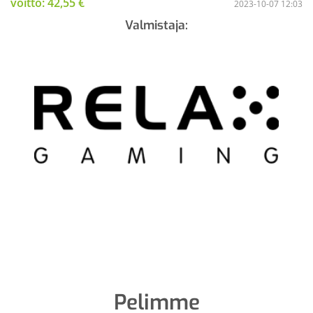
voitto: 42,55 €
2023-10-07 12:03
Valmistaja:
Pelimme