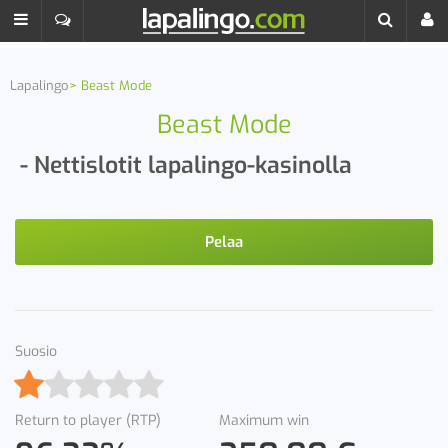
Lapalingo
Beast Mode
Beast Mode
- Nettislotit lapalingo-kasinolla
Pelaa
Suosio
Return to player (RTP)
Maximum win