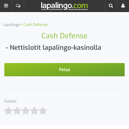
Lapalingo
Cash Defense
Cash Defense
- Nettislotit lapalingo-kasinolla
Pelaa
Suosio