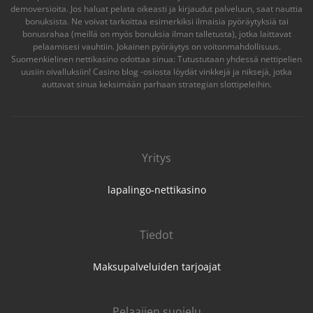
demoversioita. Jos haluat pelata oikeasti ja kirjaudut palveluun, saat nauttia
bonuksista. Ne voivat tarkoittaa esimerkiksi ilmaisia pyöräytyksiä tai
bonusrahaa (meillä on myös bonuksia ilman talletusta), jotka laittavat
pelaamisesi vauhtiin. Jokainen pyöräytys on voitonmahdollisuus.
Suomenkielinen
nettikasino
odottaa sinua: Tutustutaan yhdessä nettipelien
uusiin oivalluksiin! Casino blog -osiosta löydät vinkkejä ja niksejä, jotka
auttavat sinua keksimään parhaan strategian slottipeleihin.
Yritys
lapalingo-nettikasino
Tiedot
Maksupalveluiden tarjoajat
Pelaajien suojelu