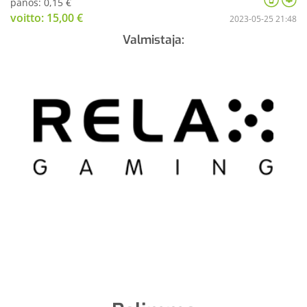
panos: 0,15 €
voitto: 15,00 €
2023-05-25 21:48
Valmistaja: