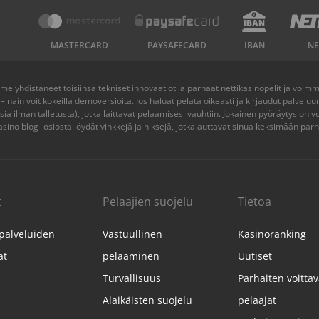
MASTERCARD
PAYSAFECARD
IBAN
NE
 yhdistäneet toisiinsa tekniset innovaatiot ja parhaat nettikasinopelit ja voimm
 – näin voit kokeilla demoversioita. Jos haluat pelata oikeasti ja kirjaudut palvelu
ia ilman talletusta), jotka laittavat pelaamisesi vauhtiin. Jokainen pyöräytys o
asino blog -osiosta löydät vinkkejä ja niksejä, jotka auttavat sinua keksimään parh
t
Pelaajien suojelu
Tietoa
palveluiden
Vastuullinen
Kasinoranking
at
pelaaminen
Uutiset
Turvallisuus
Parhaiten voittav
Alaikäisten suojelu
pelaajat