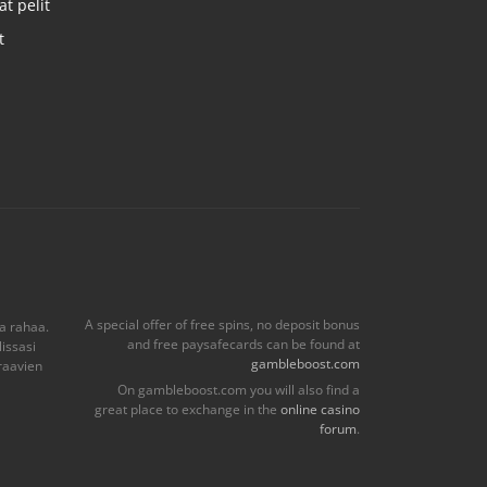
at pelit
t
A special offer of free spins, no deposit bonus
aa rahaa.
and free paysafecards can be found at
lissasi
gambleboost.com
raavien
On gambleboost.com you will also find a
great place to exchange in the
online casino
forum
.