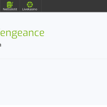
Nettislotit
Livekasino
 Vengeance
a