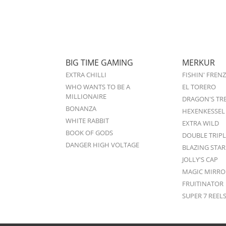
BIG TIME GAMING
MERKUR
EXTRA CHILLI
FISHIN' FREN
WHO WANTS TO BE A
EL TORERO
MILLIONAIRE
DRAGON'S TR
BONANZA
HEXENKESSEL
WHITE RABBIT
EXTRA WILD
BOOK OF GODS
DOUBLE TRIP
DANGER HIGH VOLTAGE
BLAZING STAR
JOLLY'S CAP
MAGIC MIRRO
FRUITINATOR
SUPER 7 REEL