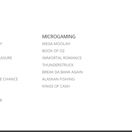
MICROGAMING
ZY
MEGA MOOLAH
BOOK OF OZ
EASURE
IMMORTAL ROMANCE
THUNDERSTRUCK
BREAK DA BANK AGAIN
LE CHANCE
ALASKAN FISHING
KINGS OF CASH
R
S