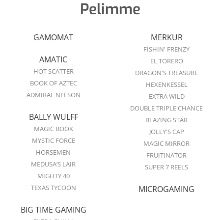
Pelimme
GAMOMAT
MERKUR
FISHIN' FRENZY
AMATIC
EL TORERO
HOT SCATTER
DRAGON'S TREASURE
BOOK OF AZTEC
HEXENKESSEL
ADMIRAL NELSON
EXTRA WILD
DOUBLE TRIPLE CHANCE
BALLY WULFF
BLAZING STAR
MAGIC BOOK
JOLLY'S CAP
MYSTIC FORCE
MAGIC MIRROR
HORSEMEN
FRUITINATOR
MEDUSA’S LAIR
SUPER 7 REELS
MIGHTY 40
TEXAS TYCOON
MICROGAMING
BIG TIME GAMING