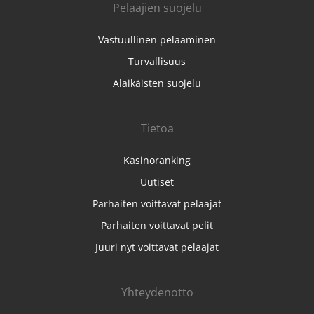
Pelaajien suojelu
Vastuullinen pelaaminen
Turvallisuus
Alaikäisten suojelu
Tietoa
Kasinoranking
Uutiset
Parhaiten voittavat pelaajat
Parhaiten voittavat pelit
Juuri nyt voittavat pelaajat
Yhteydenotto