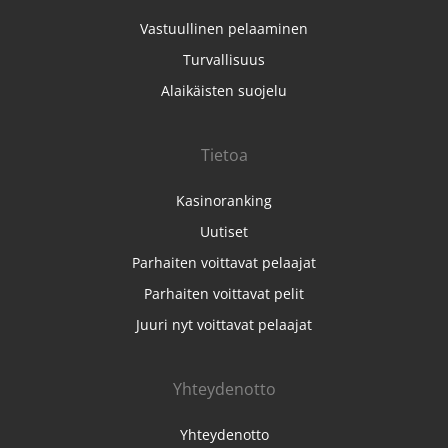
Vastuullinen pelaaminen
Turvallisuus
Alaikäisten suojelu
Tietoa
Kasinoranking
Uutiset
Parhaiten voittavat pelaajat
Parhaiten voittavat pelit
Juuri nyt voittavat pelaajat
Yhteydenotto
Yhteydenotto