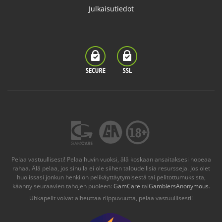
Julkaisutiedot
Pelaa vastuullisesti! Pelaa huvin vuoksi, älä koskaan ansaitaksesi nopeaa
rahaa. Älä pelaa, jos sinulla ei ole siihen taloudellisia resursseja. Jos olet
huolissasi jonkun henkilön pelikäyttäytymisestä tai pelitottumuksista,
käänny seuraavien tahojen puoleen:
GamCare
tai
GamblersAnonymous
.
Uhkapelit voivat aiheuttaa riippuvuutta, pelaa vastuullisesti!