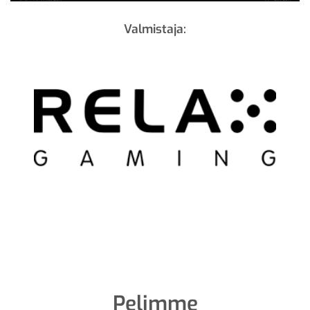
Valmistaja:
Pelimme