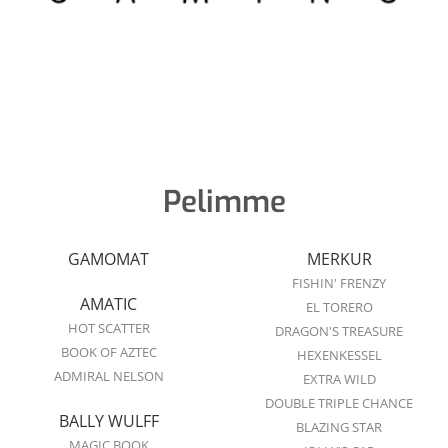
Pelimme
GAMOMAT
MERKUR
FISHIN' FRENZY
AMATIC
EL TORERO
HOT SCATTER
DRAGON'S TREASURE
BOOK OF AZTEC
HEXENKESSEL
ADMIRAL NELSON
EXTRA WILD
DOUBLE TRIPLE CHANCE
BALLY WULFF
BLAZING STAR
MAGIC BOOK